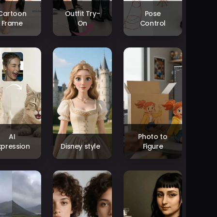
Cartoon
Outfit Try-
Pose
Frame
On
Control
AI
Photo to
xpression
Disney style
Figure