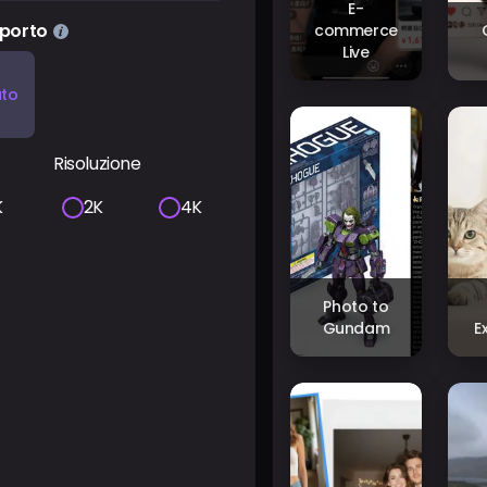
E-
porto
commerce
Live
to
Risoluzione
K
2K
4K
Photo to
Gundam
E