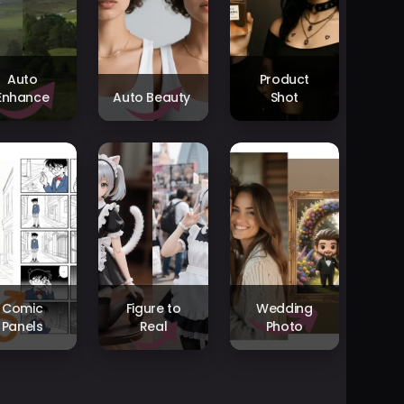
Auto
Product
Enhance
Auto Beauty
Shot
Comic
Figure to
Wedding
Panels
Real
Photo