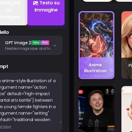
Immagine
Testo su
su
Immagine
Immagine
ello
GPT Image 2
New
Pro
Flexible image sizes and high-fidelity image inputs
Anime
P
mpt
Illustration
8/2000