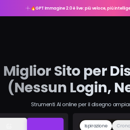
🔥
GPT Immagine 2.0 è live: più veloce, più intellig
Miglior Sito per Di
(Nessun Login, N
Strumenti AI online per il disegno ampia
Ispirazione
Crono