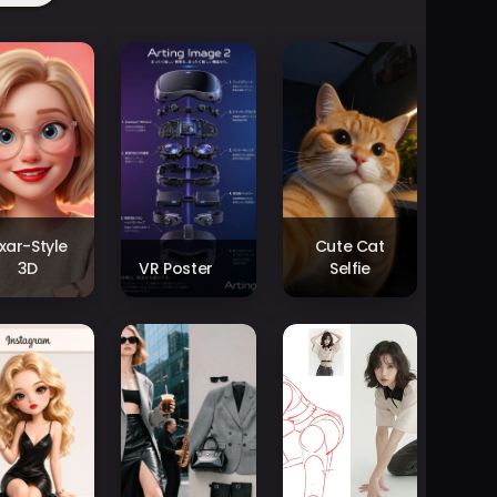
ixar-Style
Cute Cat
3D
VR Poster
Selfie