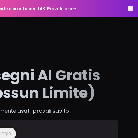
ente e pronto per il 4K. Provalo ora
segni AI Gratis
essun Limite)
mente usati: provali subito!
logia