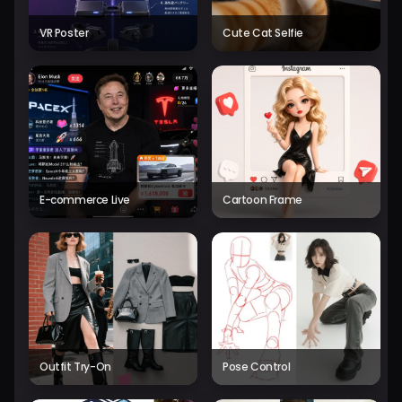
VR Poster
Cute Cat Selfie
E-commerce Live
Cartoon Frame
Outfit Try-On
Pose Control