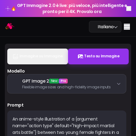
GPT Immagine 2.0 è live: più veloce, più intelligente e
🔥
pronto per il 4K. Provalo ora
GPT Immagine 2.0 è live: più veloce, più intelligente e
Arting AI
🔥
Me
Italiano
pronto per il 4K. Provalo ora
Immagine su Immagine
Testo su Immagine
Chat AI
Modello
AI Studio
GPT Image 2
New
Pro
Flexible image sizes and high-fidelity image inputs
Immagine AI
Prompt
Video AI
Strumenti AI