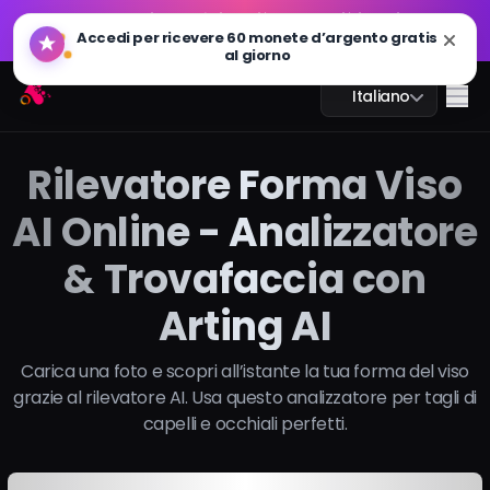
GPT Immagine 2.0 è live: più veloce, più intelligente e
🔥
pronto per il 4K. Provalo ora
GPT Immagine 2.0 è live: più veloce, più intelligente e
Arting AI
🔥
Me
Italiano
pronto per il 4K. Provalo ora
Rilevatore Forma Viso
AI Online - Analizzatore
Chat AI
& Trovafaccia con
AI Studio
Arting AI
Immagine AI
Carica una foto e scopri all’istante la tua forma del viso
Video AI
grazie al rilevatore AI. Usa questo analizzatore per tagli di
capelli e occhiali perfetti.
Strumenti AI