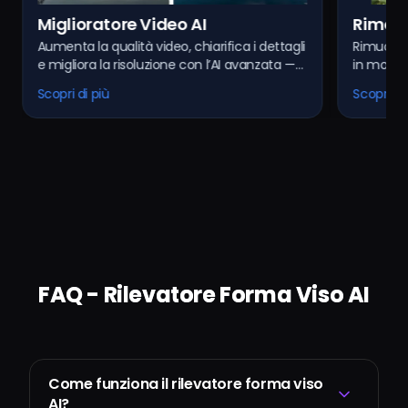
Rimozione Watermark Immagine
ca i dettagli
Rimuovi filigrane indesiderate dalle immagini
AI
 avanzata —
in modo pulito e rapido grazie alla tecnologia
ideo o video
AI. Ottieni risultati limpidi, senza tracce.
Scopri di più
FAQ - Rilevatore Forma Viso AI
Come funziona il rilevatore forma viso
AI?