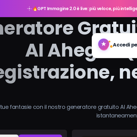
🔥
GPT Immagine 2.0 è live: più veloce, più intellig
eratore Gratui
AI Ahegao 
egistrazione, n
e tue fantasie con il nostro generatore gratuito AI A
istantaneamen