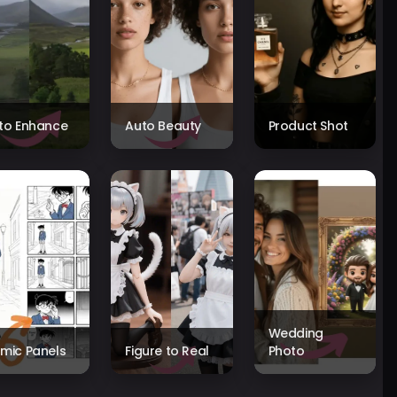
to Enhance
Auto Beauty
Product Shot
Wedding
mic Panels
Figure to Real
Photo