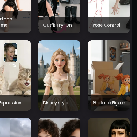
rtoon
ame
Outfit Try-On
Pose Control
 Expression
Disney style
Photo to Figure