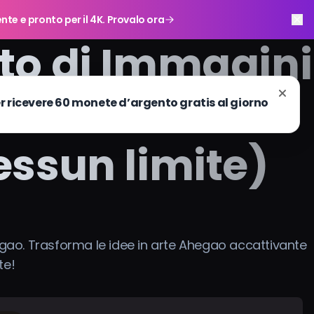
ente e pronto per il 4K. Provalo ora
to di Immagini
(nessuna
essun limite)
hegao. Trasforma le idee in arte Ahegao accattivante
te!