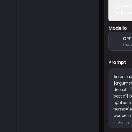
Imm
su Imm
Modello
GPT
Prompt
1108/2000