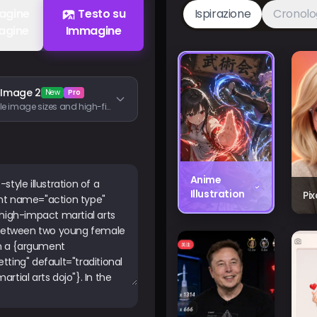
agine
Testo su
Ispirazione
Cronolo
agine
Immagine
 Image 2
New
Pro
Flexible image sizes and high-fidelity image inputs
Anime
Illustration
Pi