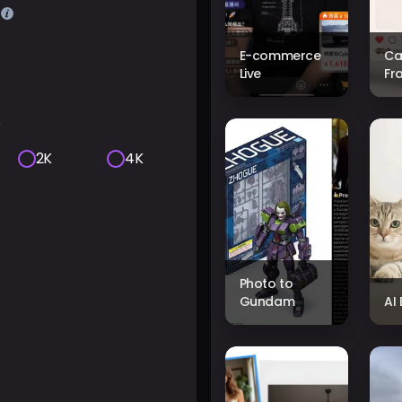
E-commerce
Ca
Live
Fr
e
2K
4K
Photo to
Gundam
AI