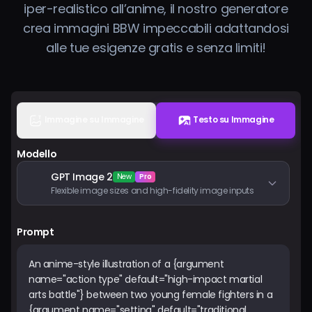
iper-realistico all’anime, il nostro generatore
Prezzi
crea immagini BBW impeccabili adattandosi
alle tue esigenze gratis e senza limiti!
Accedi
Immagine su Immagine
Testo su Immagine
Modello
GPT Image 2
New
Pro
Flexible image sizes and high-fidelity image inputs
Prompt