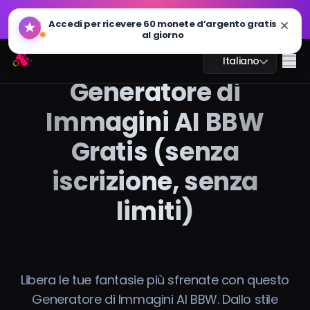
GPT Immagine 2.0 è live: più veloce, più intelligente e
🔥
pronto per il 4K. Provalo ora
GPT Immagine 2.0 è live: più veloce, più intelligente e
Arting AI
🔥
Me
Italiano
pronto per il 4K. Provalo ora
Generatore di
Immagini AI BBW
Gratis (senza
Chat AI
iscrizione, senza
AI Studio
limiti)
Immagine AI
Video AI
Libera le tue fantasie più sfrenate con questo
Strumenti AI
Generatore di Immagini AI BBW. Dallo stile