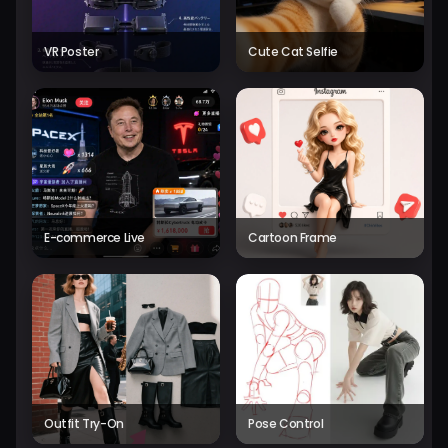
VR Poster
Cute Cat Selfie
E-commerce Live
Cartoon Frame
Outfit Try-On
Pose Control