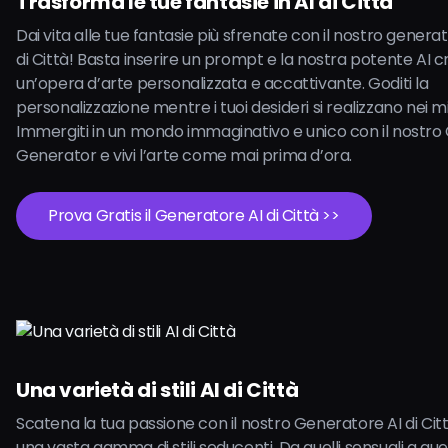
Trasforma le tue fantasie in AI di Città
Dai vita alle tue fantasie più sfrenate con il nostro generat
di Città! Basta inserire un prompt e la nostra potente AI c
un’opera d’arte personalizzata e accattivante. Goditi la
personalizzazione mentre i tuoi desideri si realizzano nei mi
Immergiti in un mondo immaginativo e unico con il nostro C
Generator e vivi l’arte come mai prima d’ora.
Prova Gratis il Generatore AI di Città >>
Una varietà di stili AI di Città
Scatena la tua passione con il nostro Generatore AI di Citt
una vasta gamma di stili seducenti. Da quelli sensuali a quel