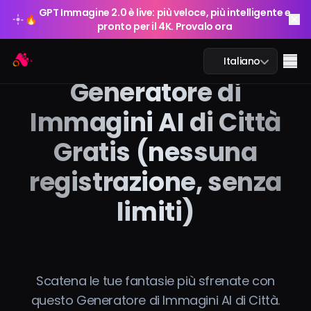
GPT Immagine 2.0 è live: più veloce, più intelligente e
🔥
pronto per il 4K. Provalo ora
GPT Immagine 2.0 è live: più veloce, più intelligente e
Arting AI
🔥
Me
Italiano
pronto per il 4K. Provalo ora
Generatore di
Immagini AI di Città
Gratis (nessuna
Chat AI
registrazione, senza
AI Studio
limiti)
Immagine AI
Video AI
Scatena le tue fantasie più sfrenate con
Strumenti AI
questo Generatore di Immagini AI di Città.