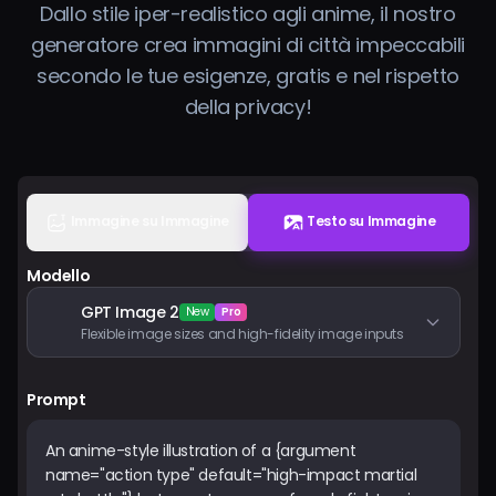
Dallo stile iper-realistico agli anime, il nostro
Prezzi
generatore crea immagini di città impeccabili
secondo le tue esigenze, gratis e nel rispetto
Accedi
della privacy!
Immagine su Immagine
Testo su Immagine
Modello
GPT Image 2
New
Pro
Flexible image sizes and high-fidelity image inputs
Prompt