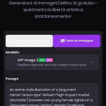
Generatore di Immagini Delfino AI gratuito—
Prezzi
sperimenta la libertà artistica
istantaneamente!
Accedi
Immagine su Immagine
Testo su Immagine
Modello
GPT Image 2
New
Pro
Flexible image sizes and high-fidelity image inputs
Prompt