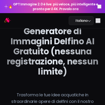
GPT Immagine 2.0 è live: più veloce, più intelligente e
🔥
pronto per il 4K. Provalo ora
GPT Immagine 2.0 è live: più veloce, più intelligente e
Arting AI
🔥
Me
Italiano
pronto per il 4K. Provalo ora
Generatore di
Immagini Delfino AI
Gratuito (nessuna
Chat AI
registrazione, nessun
AI Studio
limite)
Immagine AI
Video AI
Trasforma le tue idee acquatiche in
Strumenti AI
straordinarie opere di delfini con il nostro