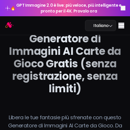
GPT Immagine 2.0 è live: più veloce, più intelligente e
🔥
pronto per il 4K. Provalo ora
GPT Immagine 2.0 è live: più veloce, più intelligente e
Arting AI
🔥
Me
Italiano
pronto per il 4K. Provalo ora
Generatore di
Immagini AI Carte da
Gioco Gratis (senza
Chat AI
registrazione, senza
AI Studio
limiti)
Immagine AI
Video AI
Libera le tue fantasie più sfrenate con questo
Strumenti AI
Generatore di Immagini AI Carte da Gioco. Da