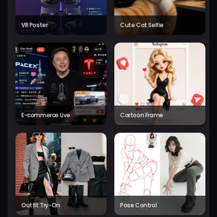
VR Poster
Cute Cat Selfie
E-commerce Live
Cartoon Frame
Outfit Try-On
Pose Control