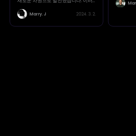
새로운 차원으로 발전했습니다. 이러
Mar
치는 핵심
한 혁신적인 도구는 인공 지능의 힘을
입니다. 기
Marry. J
2024. 3. 2.
활용하여 평범한 사진을 매력적인 아
의 출현으로
바타로 변화시켜 개인적 및 직업적 용
필 사진을
도로 무한한 가능성을 제공합니다. 사
쉬워졌습니
용 가능한 수많은 옵션 중에서 가장 눈
Linked
에 띄는 것은 Arting AI 아바타 생성기
하여 전문
입니다.
한 기회를
보겠습니