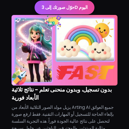
حوّل صورتك إلى 3D اليوم
بدون تسجيل، وبدون منحنى تعلم - نتائج ثلاثية
الأبعاد فورية
يزيل مولد الصور الثلاثية الأبعاد من Arting AI جميع العوائق
بإلغاء الحاجة للتسجيل أو المهارات التقنية. فقط ارفع صورة
لتحصل على نتائج عالية الجودة فوراً. هذه التجربة السلسة
مثالية للمبتدئين والمحترفين الباحثين عن حلول سريعة