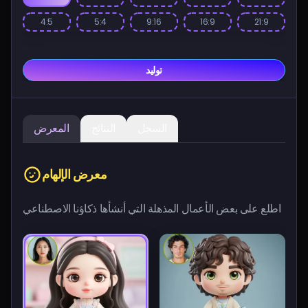
4:5
5:4
9:16
16:9
21:9
توليد
السجل
النتائج
المعرض
معرض الإلهام
اطلع على بعض الأعمال المذهلة التي أنشأها ذكاؤنا الاصطناعي