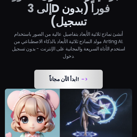
lighting, clean shadows,
high likeness to the
إلى 3D فوراً (بدون
subtle reflections, and
subject while
gentle depth of field. Add
presenting a sweet,
delicate accessories and
تسجيل)
charming doll-style
layered clothing that fit
appearance.
the character’s gender and
personality. Maintain high
أنشئ نماذج ثلاثية الأبعاد بتفاصيل عالية من الصور باستخدام
likeness to the subject
while presenting a sweet,
مولد النماذج ثلاثية الأبعاد بالذكاء الاصطناعي من Arting AI.
charming doll-style
استخدم الأداة السريعة والمجانية على الإنترنت - بدون تسجيل
appearance.
دخول.
->
ابدأ الآن مجاناً!