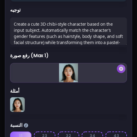
الأسعار
توجيه
تسجيل الدخول
رفع صورة (Max 1)
أمثلة
النسبة
1:1
2:3
3:2
3:4
4:3