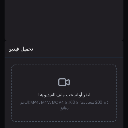
الأسعار
تسجيل الدخول
تحميل فيديو
انقر أو اسحب ملف الفيديو هنا
الدعم: MP4، M4V، MOV؛ ≤ 4K؛ ≤ 200 ميجابايت؛ ≤ 10
دقائق