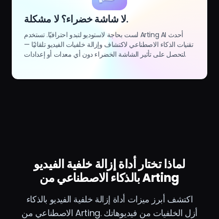
لا شاشة خضراء؟ لا مشكلة.
لست بحاجة لاستوديو لتبدو احترافيًا. تستخدم Arting AI أحدث
تقنيات الذكاء الاصطناعي لاكتشاف وإزالة خلفيات الفيديو تلقائيًا —
لتحصل على تأثير الشاشة الخضراء دون أي معدات أو إعدادات.
لماذا تختار أداة إزالة خلفية الفيديو
بالذكاء الاصطناعي من Arting
اكتشف أبرز ميزات أداة إزالة خلفية الفيديو بالذكاء
الاصطناعي من Arting. أزل الخلفيات من فيديوهاتك