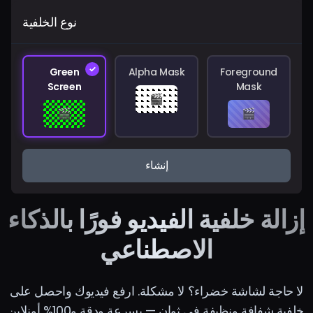
نوع الخلفية
Green
Alpha Mask
Foreground
Screen
Mask
🎬
🎬
🎬
إنشاء
إزالة خلفية الفيديو فورًا بالذكاء
الاصطناعي
لا حاجة لشاشة خضراء؟ لا مشكلة. ارفع فيديوك واحصل على
خلفية شفافة ونظيفة في ثوانٍ — بسرعة ودقة و100% أونلاين.