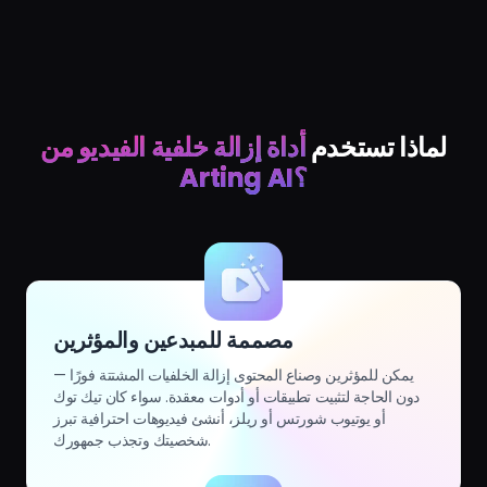
لماذا تستخدم
أداة إزالة خلفية الفيديو من
Arting AI؟
مصممة للمبدعين والمؤثرين
يمكن للمؤثرين وصناع المحتوى إزالة الخلفيات المشتتة فورًا —
دون الحاجة لتثبيت تطبيقات أو أدوات معقدة. سواء كان تيك توك
أو يوتيوب شورتس أو ريلز، أنشئ فيديوهات احترافية تبرز
شخصيتك وتجذب جمهورك.