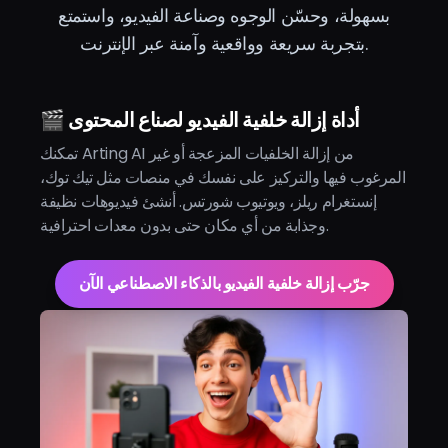
بسهولة، وحسّن الوجوه وصناعة الفيديو، واستمتع
بتجربة سريعة وواقعية وآمنة عبر الإنترنت.
🎬 أداة إزالة خلفية الفيديو لصناع المحتوى
تمكنك Arting AI من إزالة الخلفيات المزعجة أو غير
المرغوب فيها والتركيز على نفسك في منصات مثل تيك توك،
إنستغرام ريلز، ويوتيوب شورتس. أنشئ فيديوهات نظيفة
وجذابة من أي مكان حتى بدون معدات احترافية.
جرّب إزالة خلفية الفيديو بالذكاء الاصطناعي الآن