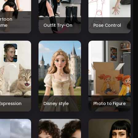
rtoon
ame
Outfit Try-On
Pose Control
 Expression
Disney style
Photo to Figure