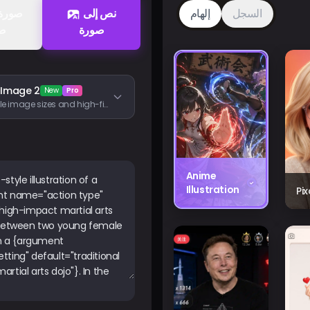
السجل
إلهام
نص إلى
صورة
ص
 Image 2
New
Pro
Flexible image sizes and high-fidelity image inputs
Anime
Illustration
Pi