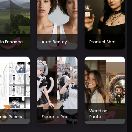
to Enhance
Auto Beauty
Product Shot
Wedding
mic Panels
Figure to Real
Photo