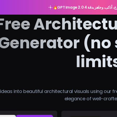
🔥
Free Architect
Generator (no 
limit
deas into beautiful architectural visuals using our f
elegance of well-craft