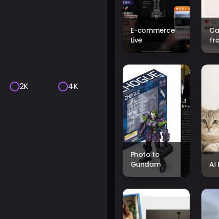
E-commerce
Ca
Live
Fr
2K
4K
Photo to
Gundam
AI