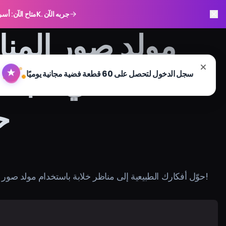
GPT Image 2.0 متاح الآن: أسرع، أذكى، وجاهز بدقة 4K. جربه الآن
مولد صور المناظ
الاصطناعي مجانً
ح
حوّل أفكارك الطبيعية إلى مناظر خلابة باستخدام مولد صور المناظر الطبيعية بالذكاء الاصطناعي المجاني لدينا. استمتع بجمال الإبداع الفني!