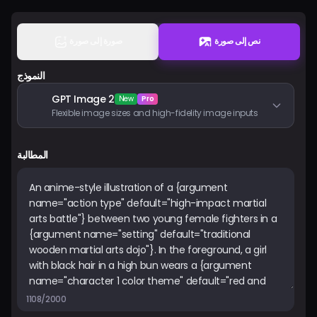
الأسعار
نص إلى صورة
صورة إلى صورة
تسجيل الدخول
النموذج
GPT Image 2
New
Pro
Flexible image sizes and high-fidelity image inputs
المطالبة
1108/2000