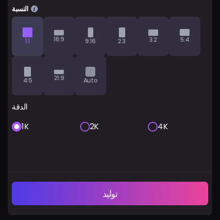
النسبة
16:9
3:2
5:4
1:1
9:16
2:3
21:9
4:5
Auto
الدقة
1K
2K
4K
توليد