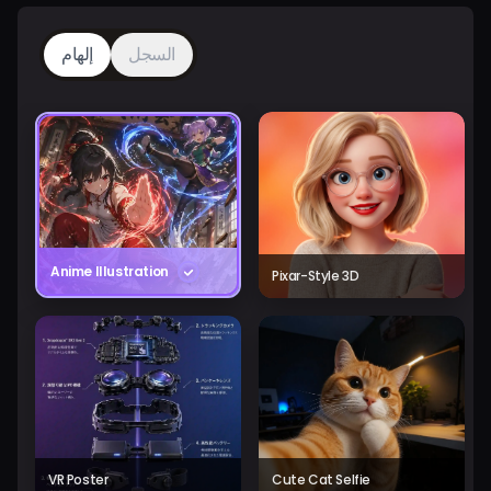
السجل
إلهام
Anime Illustration
Pixar-Style 3D
VR Poster
Cute Cat Selfie