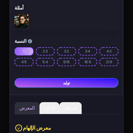
أمثلة
النسبة
1:1
2:3
3:2
3:4
4:3
4:5
5:4
9:16
16:9
21:9
توليد
السجل
النتائج
المعرض
معرض الإلهام