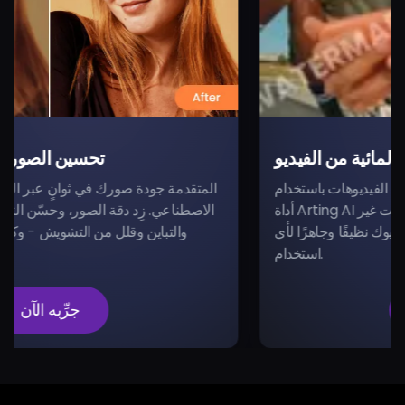
إزالة العلامة المائية من الفيديو
ت
علامات المائية على الفيديوهات باستخدام
أداة Arting AI الذكية. أزل الشعارات والتواريخ والعلامات غير
الاصطناعي. زِد دقة 
ة وبدقة، ليصبح فيديوك نظيفًا وجاهزًا لأي
والتباين وقلل 
استخدام.
جرِّبه الآن