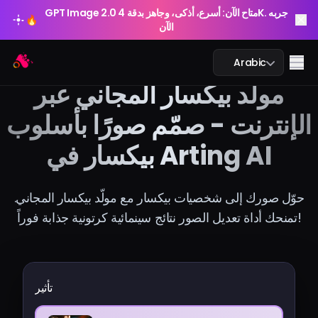
GPT Image 2.0 متاح الآن: أسرع، أذكى، وجاهز بدقة 4K. جربه
🔥
الآن
GPT Image 2.0 متاح الآن: أسرع، أذكى، وجاهز بدقة 4K. جربه
Arting AI
🔥
Me
Arabic
الآن
مولد بيكسار المجاني عبر
الإنترنت - صمّم صورًا بأسلوب
بيكسار في Arting AI
محادثة الذكاء الاصطناعي
الدراسة بالذكاء الاصطناعي
حوّل صورك إلى شخصيات بيكسار مع مولّد بيكسار المجاني.
تمنحك أداة تعديل الصور نتائج سينمائية كرتونية جذابة فوراً!
الصورة بالذكاء الاصطناعي
الفيديو بالذكاء الاصطناعي
تأثير
أدوات الذكاء الاصطناعي