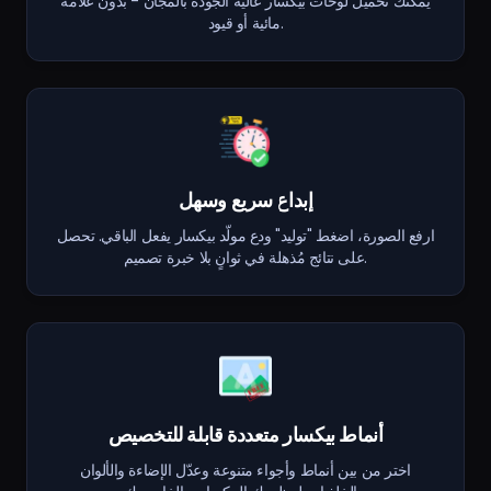
يمكنك تحميل لوحات بيكسار عالية الجودة بالمجان - بدون علامة
مائية أو قيود.
إبداع سريع وسهل
ارفع الصورة، اضغط "توليد" ودع مولّد بيكسار يفعل الباقي. تحصل
على نتائج مُذهلة في ثوانٍ بلا خبرة تصميم.
أنماط بيكسار متعددة قابلة للتخصيص
اختر من بين أنماط وأجواء متنوعة وعدّل الإضاءة والألوان