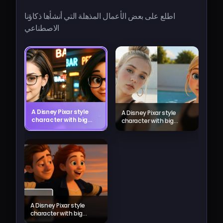
اطلع على بعض الأعمال المذهلة التي أنشأها ذكاؤنا
الاصطناعي
A Disney Pixar style
A Disney Pixar style
character with big
character with big
expressive eyes,
expressive eyes, colorful
colorful
background, magical
background,
atmosphere
magical
atmosphere
A Disney Pixar style
character with big
expressive eyes, colorful