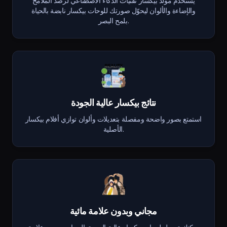
يستخدم مولّد بيكسار تقنيات الذكاء الاصطناعي لرصد الملامح
والإضاءة والألوان ليحوّل صورتك للوحات بيكسار نابضة بالحياة
بلمح البصر.
نتائج بيكسار عالية الجودة
استمتع بصور واضحة ومفصلة بتعديلات وألوان توازي أفلام بيكسار
الأصلية.
مجاني وبدون علامة مائية