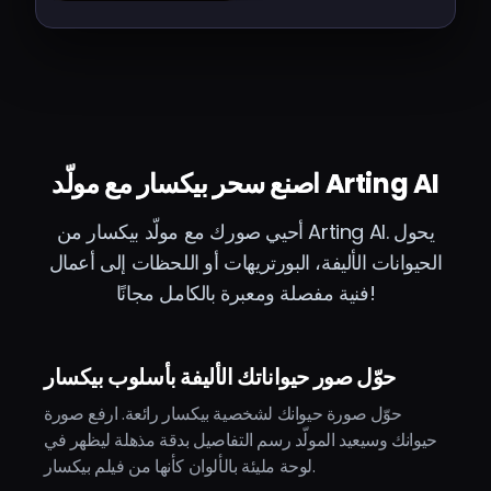
background, magical
atmosphere
اصنع سحر بيكسار مع مولّد Arting AI
أحيي صورك مع مولّد بيكسار من Arting AI. يحول
الحيوانات الأليفة، البورتريهات أو اللحظات إلى أعمال
فنية مفصلة ومعبرة بالكامل مجانًا!
حوّل صور حيواناتك الأليفة بأسلوب بيكسار
حوّل صورة حيوانك لشخصية بيكسار رائعة. ارفع صورة
حيوانك وسيعيد المولّد رسم التفاصيل بدقة مذهلة ليظهر في
لوحة مليئة بالألوان كأنها من فيلم بيكسار.