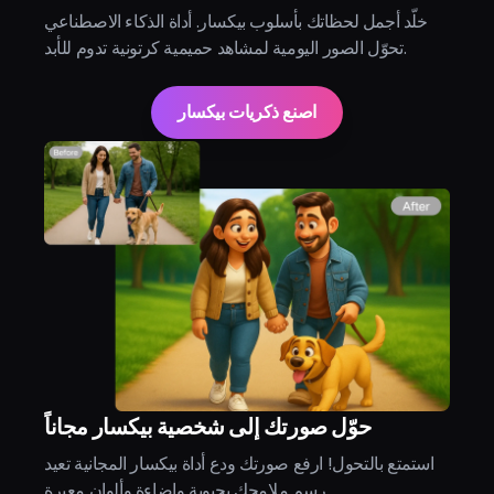
خلّد أجمل لحظاتك بأسلوب بيكسار. أداة الذكاء الاصطناعي
تحوّل الصور اليومية لمشاهد حميمية كرتونية تدوم للأبد.
اصنع ذكريات بيكسار
حوّل صورتك إلى شخصية بيكسار مجاناً
استمتع بالتحول! ارفع صورتك ودع أداة بيكسار المجانية تعيد
رسم ملامحك بحيوية وإضاءة وألوان معبرة.