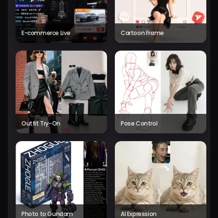
E-commerce Live
Cartoon Frame
Outfit Try-On
Pose Control
Photo to Gundam
AI Expression