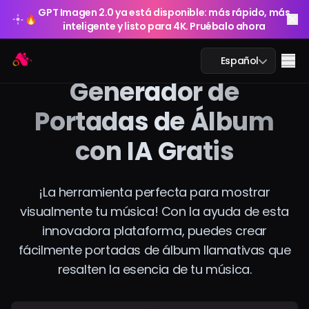
GPT Imagen 2.0 ya está disponible: más rápido, más
🔥
inteligente y listo para 4K. Pruébalo ahora
GPT Imagen 2.0 ya está disponible: más rápido, más
Arting AI
🔥
Me
Español
inteligente y listo para 4K. Pruébalo ahora
Generador de
Portadas de Álbum
con IA Gratis
Chat IA
Estudio IA
¡La herramienta perfecta para mostrar
visualmente tu música! Con la ayuda de esta
Imagen IA
innovadora plataforma, puedes crear
Video IA
fácilmente portadas de álbum llamativas que
resalten la esencia de tu música.
Herramientas IA