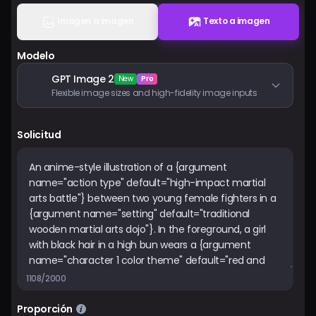
Precios
Imagen a imagen
Texto a imagen
Modelo
Iniciar sesión
GPT Image 2
New
Pro
Flexible image sizes and high-fidelity image inputs
Solicitud
1108/2000
Proporción