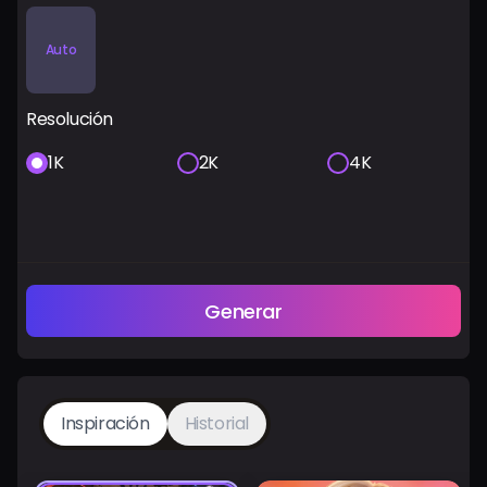
Auto
Resolución
1K
2K
4K
Generar
Inspiración
Historial