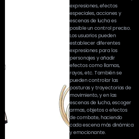
expresiones, efectos
especiales, acciones y
escenas de lucha es
posible un control preciso.
Los usuarios pueden
establecer diferentes
expresiones para los
personajes y añadir
efectos como llamas,
rayos, etc. También se
pueden controlar las
posturas y trayectorias de
movimiento, y en las
escenas de lucha, escoger
armas, objetos o efectos
de combate, haciendo
cada escena más dinámica
y emocionante.