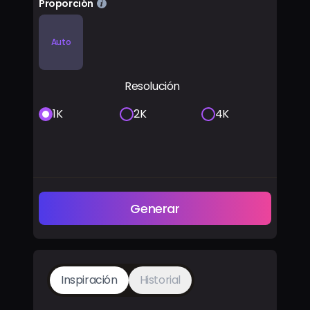
Proporción
Auto
Resolución
1K
2K
4K
Generar
Inspiración
Historial