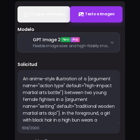
Precios
Imagen a imagen
Texto a imagen
Iniciar sesión
Modelo
GPT Image 2
New
Pro
Flexible image sizes and high-fidelity image inputs
Solicitud
1108/2000