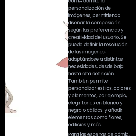
con IA admite la
personalización de
imágenes, permitiendo
diseñar la composición
según las preferencias y
creatividad del usuario. Se
puede definir la resolución
de las imágenes,
adaptándose a distintas
necesidades, desde baja
hasta alta definición.
También permite
personalizar estilos, colores
y elementos, por ejemplo,
elegir tonos en blanco y
negro o cálidos, y añadir
elementos como flores,
edificios y más.
Para las escenas de cómic,