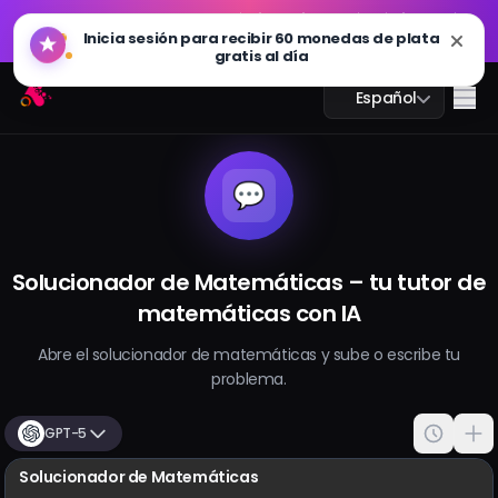
GPT Imagen 2.0 ya está disponible: más rápido, más
🔥
inteligente y listo para 4K. Pruébalo ahora
GPT Imagen 2.0 ya está disponible: más rápido, más
Arting AI
🔥
Me
Español
inteligente y listo para 4K. Pruébalo ahora
💬
Chat IA
Solucionador de Matemáticas – tu tutor de
Estudio IA
matemáticas con IA
Imagen IA
Abre el solucionador de matemáticas y sube o escribe tu
problema.
Video IA
GPT-5
Herramientas IA
Solucionador de Matemáticas