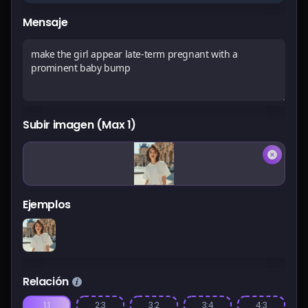
Precios
Mensaje
Iniciar sesión
Subir imagen (Max 1)
Ejemplos
Relación
1:1
2:3
3:2
3:4
4:3