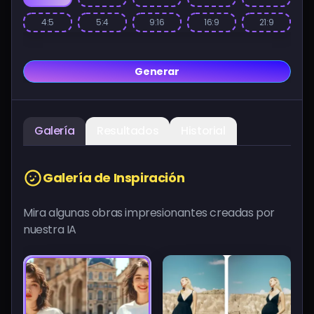
4:5
5:4
9:16
16:9
21:9
Generar
Galería
Resultados
Historial
Galería de Inspiración
Mira algunas obras impresionantes creadas por
nuestra IA