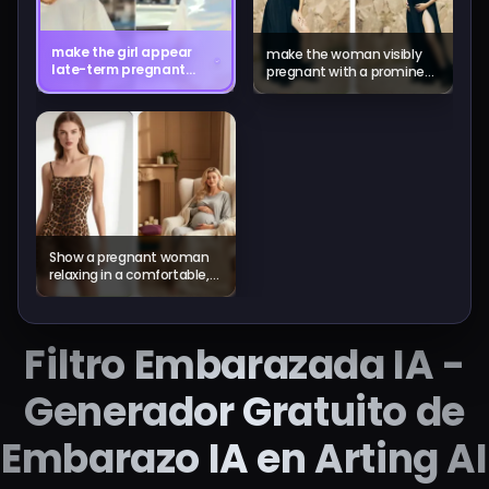
make the girl appear
make the woman visibly
late-term pregnant
pregnant with a prominent
with a prominent baby
baby bump
bump
Show a pregnant woman
relaxing in a comfortable,
cozy setting.
Filtro Embarazada IA -
Generador Gratuito de
Embarazo IA en Arting AI