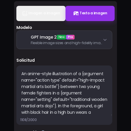
Precios
Imagen a imagen
Texto a imagen
Iniciar sesión
Modelo
GPT Image 2
New
Pro
Flexible image sizes and high-fidelity image inputs
Solicitud
1108/2000