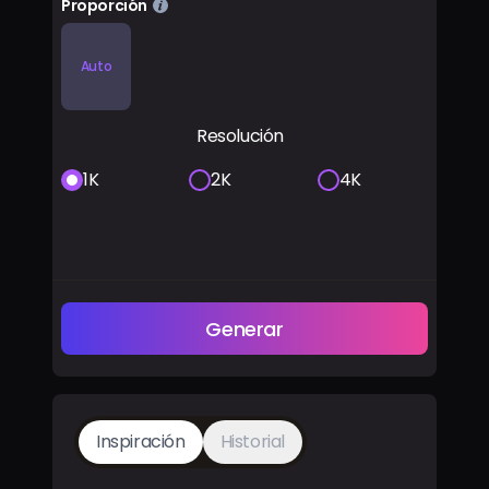
Proporción
Auto
Resolución
1K
2K
4K
Generar
Inspiración
Historial