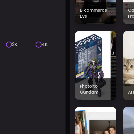
E-commerce
Ca
Live
Fr
2K
4K
Photo to
Gundam
AI