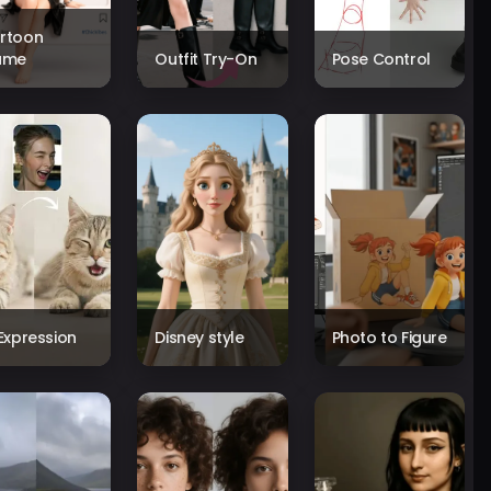
rtoon
ame
Outfit Try-On
Pose Control
 Expression
Disney style
Photo to Figure