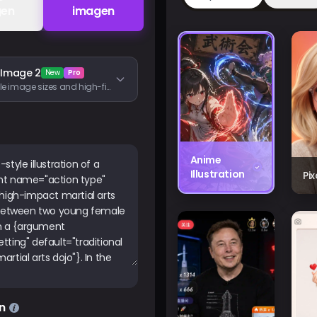
gen
imagen
 Image 2
New
Pro
Flexible image sizes and high-fidelity image inputs
Anime
Illustration
Pi
n