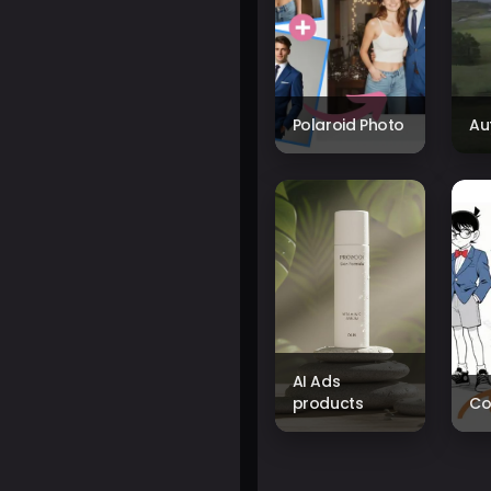
Polaroid Photo
Au
AI Ads
products
Co