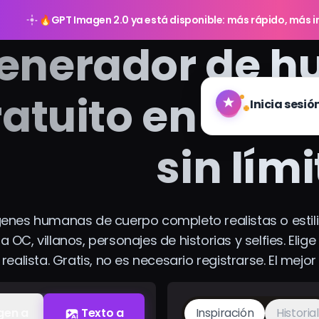
🔥
GPT Imagen 2.0 ya está disponible: más rápido, más in
enerador de h
atuito en línea
sin lím
enes humanas de cuerpo completo realistas o estili
 OC, villanos, personajes de historias y selfies. Elig
 realista. Gratis, no es necesario registrarse. El me
gen a
Texto a
Inspiración
Historial