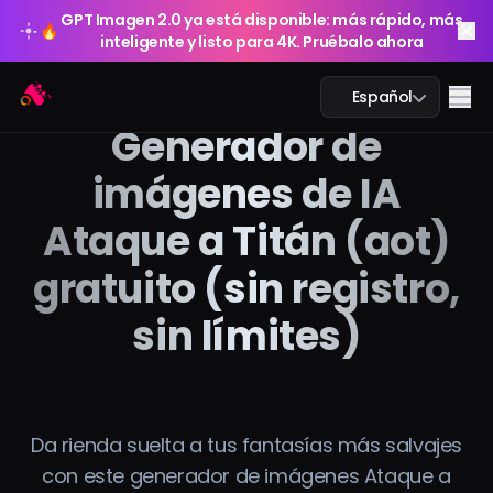
GPT Imagen 2.0 ya está disponible: más rápido, más
🔥
inteligente y listo para 4K. Pruébalo ahora
GPT Imagen 2.0 ya está disponible: más rápido, más
Arting AI
🔥
Me
Español
inteligente y listo para 4K. Pruébalo ahora
Generador de
imágenes de IA
Ataque a Titán (aot)
Chat IA
gratuito (sin registro,
Estudio IA
sin límites)
Imagen IA
Video IA
Da rienda suelta a tus fantasías más salvajes
Herramientas IA
con este generador de imágenes Ataque a