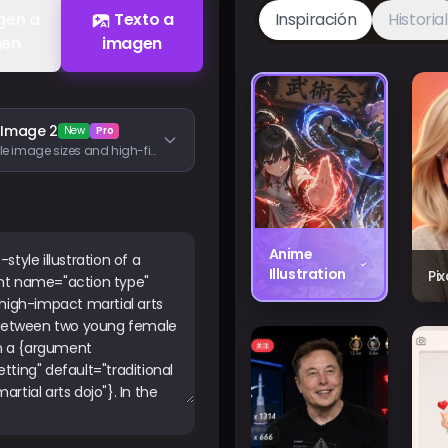
gen a
Texto a
Inspiración
Historial
gen
imagen
 Image 2
New
Pro
Flexible image sizes and high-fidelity image inputs
Anime
Illustration
Pi