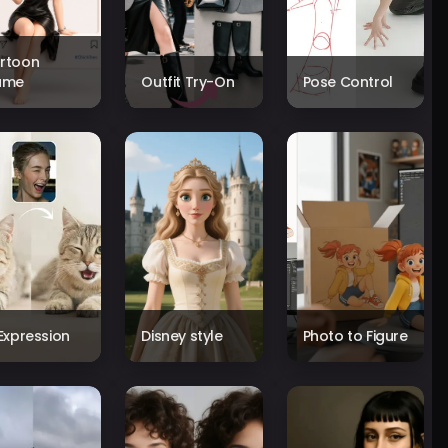
rtoon
ame
Outfit Try-On
Pose Control
 Expression
Disney style
Photo to Figure