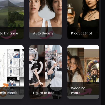
to Enhance
Auto Beauty
Product Shot
Wedding
mic Panels
Figure to Real
Photo