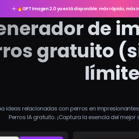
🔥
GPT Imagen 2.0 ya está disponible: más rápido, más in
enerador de im
ros gratuito (s
límit
a ideas relacionadas con perros en impresionantes
Perros IA gratuito. ¡Captura la esencia del mej