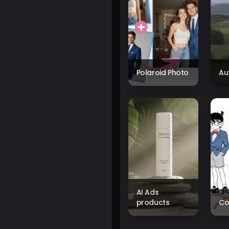
Polaroid Photo
Au
AI Ads
products
Co