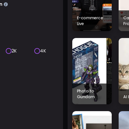
n
E-commerce
Ca
Live
Fr
2K
4K
Photo to
Gundam
AI