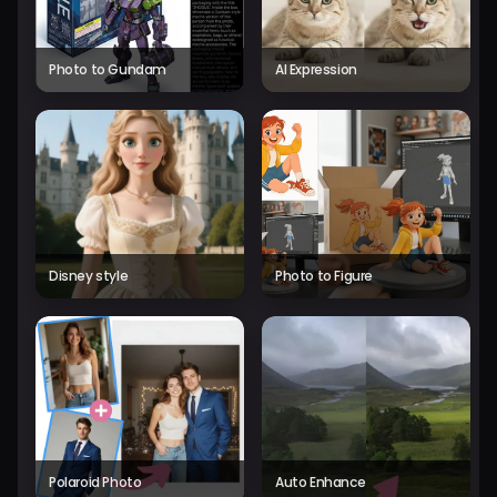
Photo to Gundam
AI Expression
Disney style
Photo to Figure
Polaroid Photo
Auto Enhance