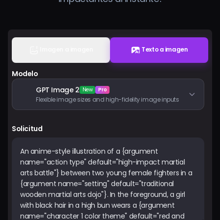
Precios
Iniciar sesión
Imagen a imagen
Texto a imagen
Modelo
GPT Image 2
New
Pro
Flexible image sizes and high-fidelity image inputs
Solicitud