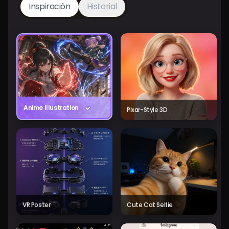
Inspiración
Historial
Anime Illustration
Pixar-Style 3D
VR Poster
Cute Cat Selfie