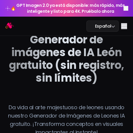
GPT Imagen 2.0 ya está disponible: más rápido, más
🔥
inteligente y listo para 4K. Pruébalo ahora
GPT Imagen 2.0 ya está disponible: más rápido, más
Arting AI
🔥
Me
Español
inteligente y listo para 4K. Pruébalo ahora
Generador de
imágenes de IA León
gratuito (sin registro,
Chat IA
sin límites)
Estudio IA
Imagen IA
Video IA
Da vida al arte majestuoso de leones usando
nuestro Generador de Imágenes de Leones IA
Herramientas IA
gratuito. ¡Transforma conceptos en visuales
impactantes al instante!