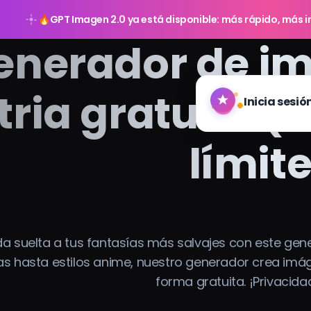
🔥
GPT Imagen 2.0 ya está disponible: más rápido, más in
enerador de im
ria gratuito (s
límit
da suelta a tus fantasías más salvajes con este gen
tas hasta estilos anime, nuestro generador crea im
forma gratuita. ¡Privacid