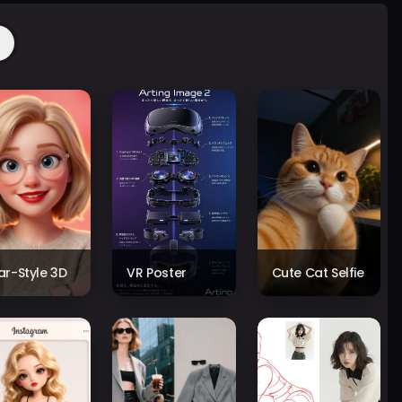
xar-Style 3D
VR Poster
Cute Cat Selfie