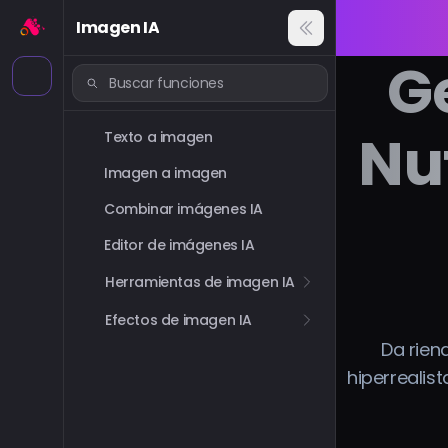
Imagen IA
G
Nut
Texto a imagen
Imagen a imagen
Combinar imágenes IA
Editor de imágenes IA
Herramientas de imagen IA
Efectos de imagen IA
Da rien
hiperrealis