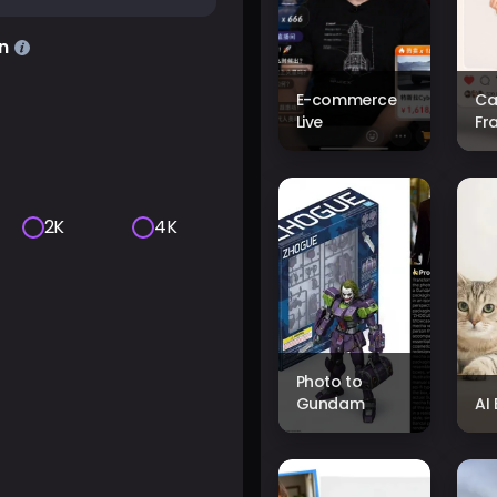
n
E-commerce
Ca
Live
Fr
2K
4K
Photo to
Gundam
AI