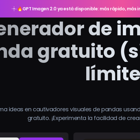
🔥
GPT Imagen 2.0 ya está disponible: más rápido, más in
enerador de im
da gratuito (si
límit
ma ideas en cautivadores visuales de pandas usan
gratuito. ¡Experimenta la facilidad de cre