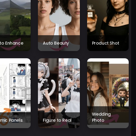
to Enhance
Auto Beauty
Product Shot
Wedding
mic Panels
Figure to Real
Photo