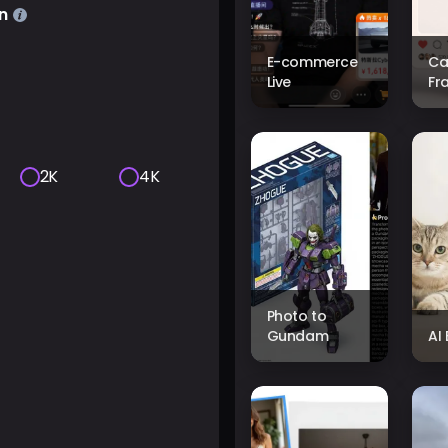
n
E-commerce
Ca
Live
Fr
2K
4K
Photo to
Gundam
AI