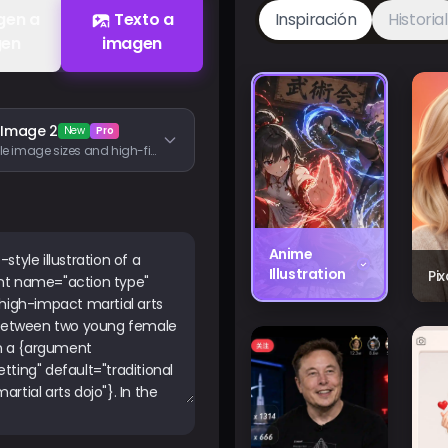
gen a
Texto a
Inspiración
Historial
gen
imagen
 Image 2
New
Pro
Flexible image sizes and high-fidelity image inputs
Anime
Illustration
Pi