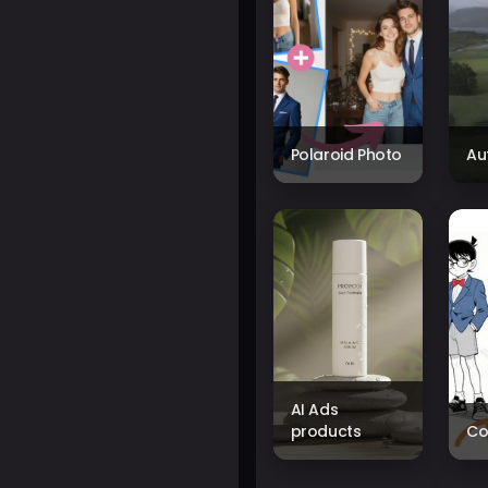
Polaroid Photo
Au
AI Ads
products
Co