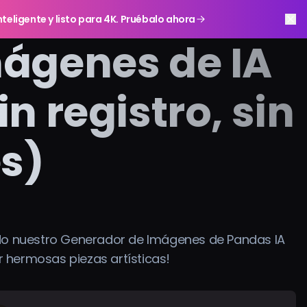
teligente y listo para 4K. Pruébalo ahora
ágenes de IA
n registro, sin
es)
do nuestro Generador de Imágenes de Pandas IA
ar hermosas piezas artísticas!