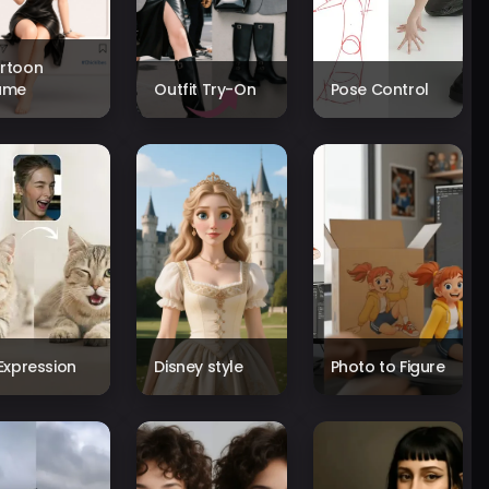
rtoon
ame
Outfit Try-On
Pose Control
 Expression
Disney style
Photo to Figure