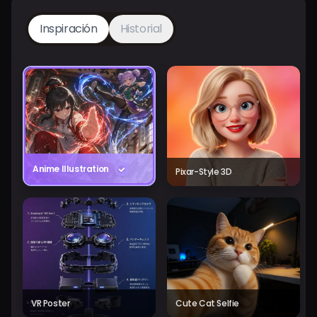
Inspiración
Historial
Anime Illustration
Pixar-Style 3D
VR Poster
Cute Cat Selfie