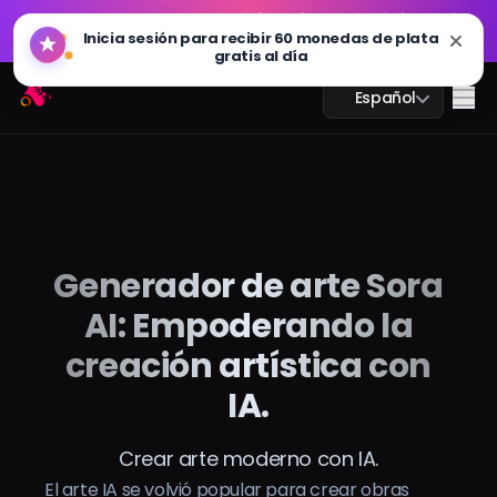
GPT Imagen 2.0 ya está disponible: más rápido, más
🔥
Inicia sesión para recibir 60 monedas de plata
inteligente y listo para 4K. Pruébalo ahora
gratis al día
GPT Imagen 2.0 ya está disponible: más rápido, más
Arting AI
🔥
Me
Español
inteligente y listo para 4K. Pruébalo ahora
Chat IA
Generador de arte Sora
Estudio IA
AI: Empoderando la
Imagen IA
creación artística con
IA.
Video IA
Herramientas IA
Crear arte moderno con IA.
El arte IA se volvió popular para crear obras