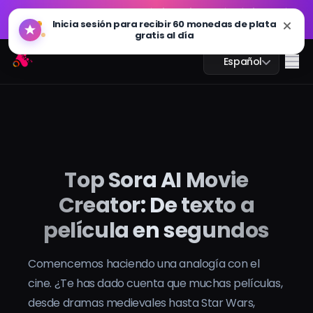
GPT Imagen 2.0 ya está disponible: más rápido, más
🔥
Inicia sesión para recibir 60 monedas de plata
inteligente y listo para 4K. Pruébalo ahora
gratis al día
GPT Imagen 2.0 ya está disponible: más rápido, más
Arting AI
🔥
Me
Español
inteligente y listo para 4K. Pruébalo ahora
Chat IA
Top Sora AI Movie
Estudio IA
Creator: De texto a
Imagen IA
película en segundos
Video IA
Comencemos haciendo una analogía con el
cine. ¿Te has dado cuenta que muchas películas,
Herramientas IA
desde dramas medievales hasta Star Wars,