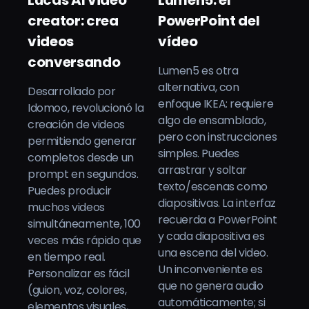
Lucas AI video
Lumen5: el
creator: crea
PowerPoint del
videos
vídeo
conversando
Lumen5 es otra
alternativa, con
Desarrollado por
enfoque IKEA: requiere
Idomoo, revolucionó la
algo de ensamblado,
creación de videos
pero con instrucciones
permitiendo generar
simples. Puedes
completos desde un
arrastrar y soltar
prompt en segundos.
texto/escenas como
Puedes producir
diapositivas. La interfaz
muchos videos
recuerda a PowerPoint
simultáneamente, 100
y cada diapositiva es
veces más rápido que
una escena del video.
en tiempo real.
Un inconveniente es
Personalizar es fácil
que no genera audio
(guion, voz, colores,
automáticamente; si
elementos visuales,