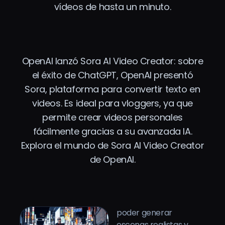
vídeos de hasta un minuto.
Precios
Iniciar sesión
OpenAI lanzó Sora AI Video Creator: sobre
el éxito de ChatGPT, OpenAI presentó
Sora, plataforma para convertir texto en
videos. Es ideal para vloggers, ya que
permite crear videos personales
fácilmente gracias a su avanzada IA.
Explora el mundo de Sora AI Video Creator
de OpenAI.
poder generar
escenas realistas y