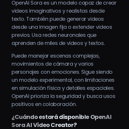
OpenAI Sora es un modelo capaz de crear
videos imaginativos y realistas desde
texto. También puede generar videos
desde una imagen fija o extender videos
previos. Usa redes neuronales que
aprenden de miles de videos y textos.
Puede manejar escenas complejas,
movimientos de cámara y varios
personajes con emociones. Sigue siendo
un modelo experimental, con limitaciones
en simulación física y detalles espaciales.
OpenAI prioriza la seguridad y busca usos
positivos en colaboración.
¿Cuándo estará disponible OpenAI
Sora AI Video Creator?