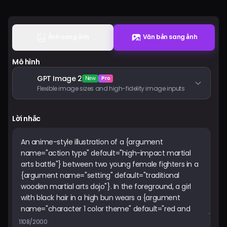
Bảng giá
Ảnh sang ảnh
Văn bản sang ảnh
Đăng nhập
Mô hình
GPT Image 2
New
Pro
Flexible image sizes and high-fidelity image inputs
Lời nhắc
1108/2000