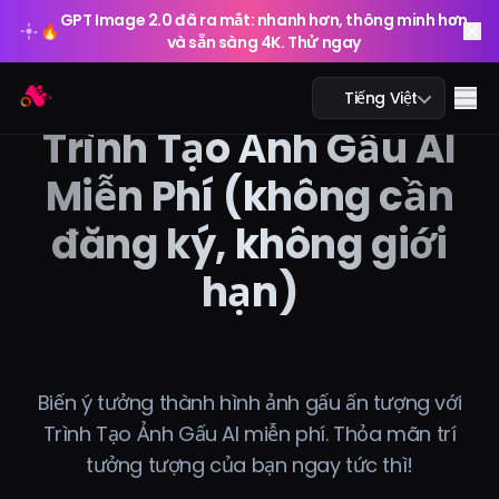
GPT Image 2.0 đã ra mắt: nhanh hơn, thông minh hơn
🔥
và sẵn sàng 4K. Thử ngay
GPT Image 2.0 đã ra mắt: nhanh hơn, thông minh hơn
Arting AI
🔥
Me
Tiếng Việt
và sẵn sàng 4K. Thử ngay
Trình Tạo Ảnh Gấu AI
Miễn Phí (không cần
đăng ký, không giới
Trò chuyện AI
hạn)
AI học tập
Ảnh AI
Video AI
Biến ý tưởng thành hình ảnh gấu ấn tượng với
Trình Tạo Ảnh Gấu AI miễn phí. Thỏa mãn trí
Công cụ AI
tưởng tượng của bạn ngay tức thì!