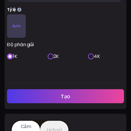
Tỷ lệ
Auto
Độ phân giải
1K
2K
4K
Tạo
Cảm
Lịch sử