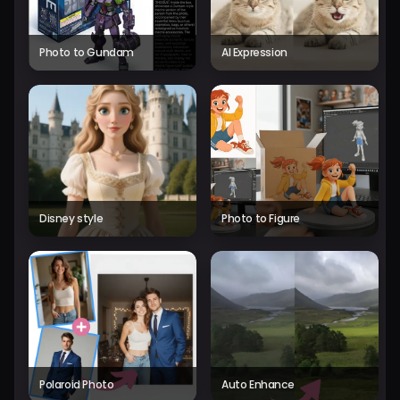
Photo to Gundam
AI Expression
Disney style
Photo to Figure
Polaroid Photo
Auto Enhance