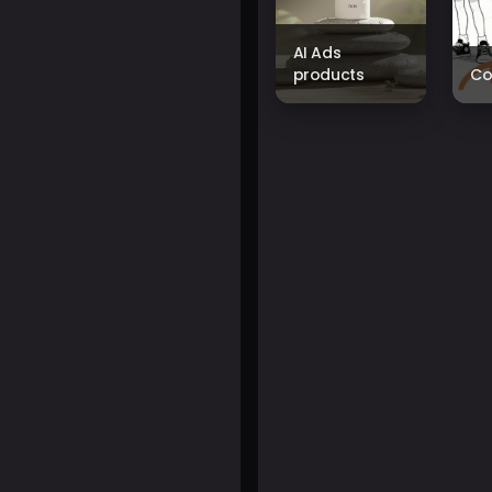
AI Ads
products
Co