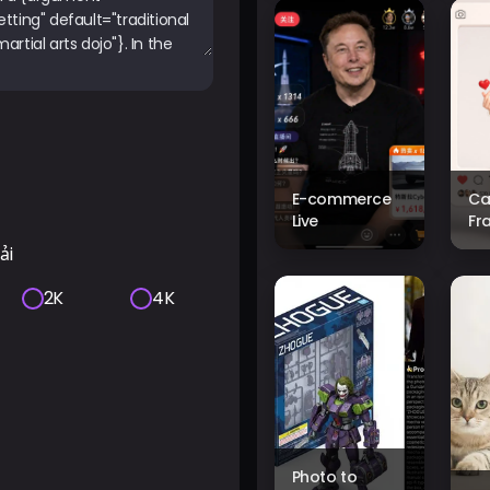
E-commerce
Ca
Live
Fr
ải
2K
4K
Photo to