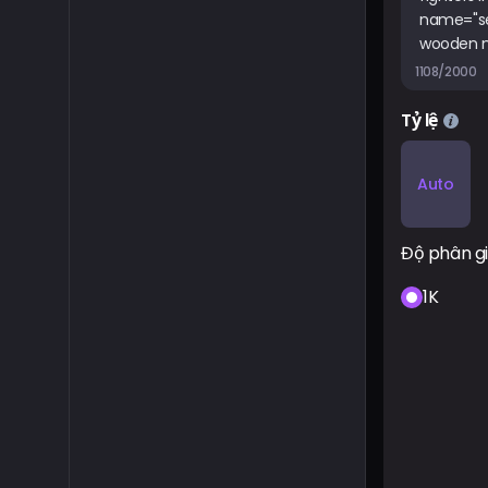
1108/2000
Tỷ lệ
Auto
Độ phân gi
1K