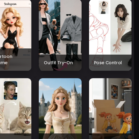
rtoon
ame
Outfit Try-On
Pose Control