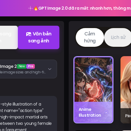
🔥
GPT Image 2.0 đã ra mắt: nhanh hơn, thông m
 sang
Văn bản
Cảm
Lịch sử
h
sang ảnh
hứng
 Image 2
New
Pro
Flexible image sizes and high-fidelity image inputs
Anime
Illustration
Pi