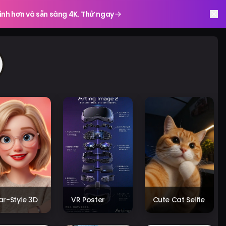
inh hơn và sẵn sàng 4K. Thử ngay
xar-Style 3D
VR Poster
Cute Cat Selfie