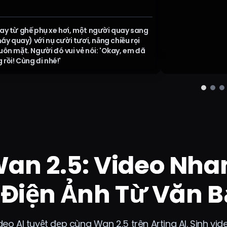
ay từ ghế phụ xe hơi, một người quay sang
máy quay) với nụ cười tươi, nắng chiều rọi
ôn mặt. Người đó vui vẻ nói: 'Okay, em đã
 rồi! Cùng đi nhé!'
an 2.5: Video Nha
Điện Ảnh Từ Văn B
deo AI tuyệt đẹp cùng Wan 2.5 trên Arting AI. Sinh vi