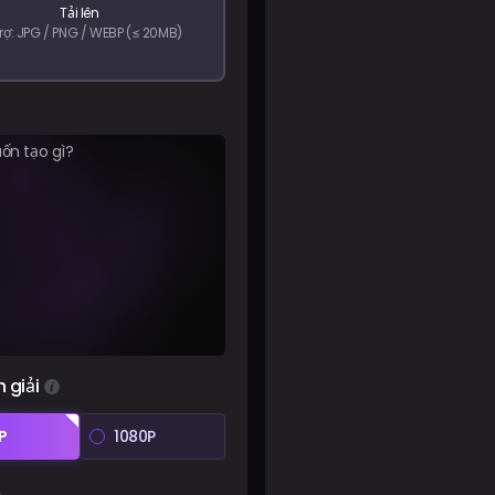
Tải lên
trợ: JPG / PNG / WEBP (≤ 20MB)
 giải
P
1080P