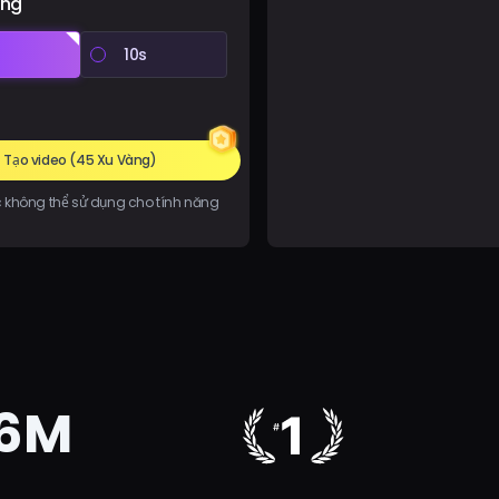
ợng
10s
Tạo video
(45 Xu Vàng)
 không thể sử dụng cho tính năng
6M