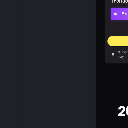
Thời lư
5s
Xu bạc
này
2