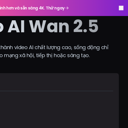
inh hơn và sẵn sàng 4K. Thử ngay
o AI Wan 2.5
hành video AI chất lượng cao, sống động chỉ
ho mạng xã hội, tiếp thị hoặc sáng tạo.