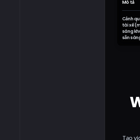
Mô tả
Cảnh qu
tài xế (
sáng khu
sẵn sàng
W
Tạo vi