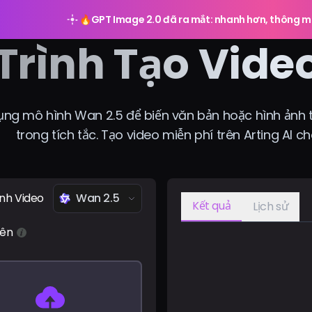
🔥
GPT Image 2.0 đã ra mắt: nhanh hơn, thông m
Trình Tạo Vide
ụng mô hình Wan 2.5 để biến văn bản hoặc hình ảnh t
trong tích tắc. Tạo video miễn phí trên Arting AI c
nh Video
Wan 2.5
Kết quả
Lịch sử
lên