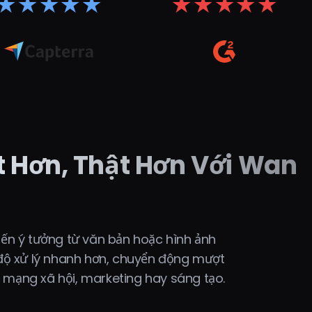
★
★
★
★
★
★
★
★
★
★
t Hơn, Thật Hơn Với Wan
iến ý tưởng từ văn bản hoặc hình ảnh
c độ xử lý nhanh hơn, chuyển động mượt
 mạng xã hội, marketing hay sáng tạo.