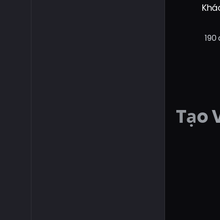
Khá
190 
Tạo 