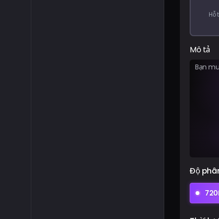
Hỗ 
Mô tả
Độ phân
720