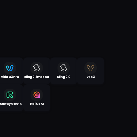
Vidu Q3 Pro
Kling 2.1 master
Kling 2.0
Veo 3
unway Gen-4
Hailuo AI