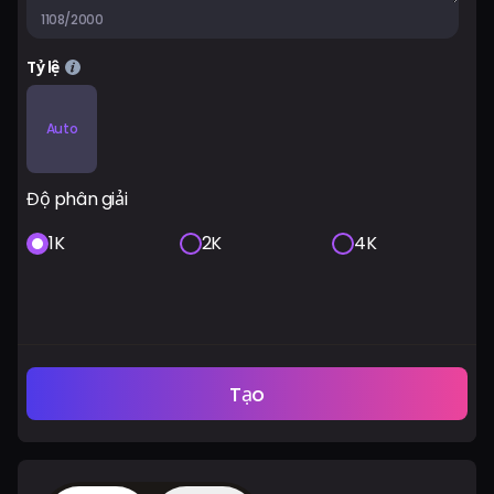
1108/2000
Tỷ lệ
Auto
Độ phân giải
1K
2K
4K
Tạo