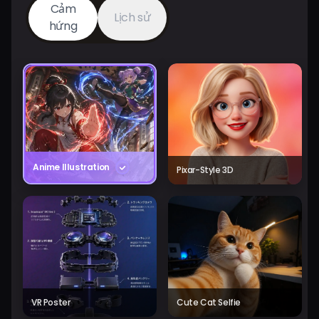
Cảm
Lịch sử
hứng
Anime Illustration
Pixar-Style 3D
VR Poster
Cute Cat Selfie