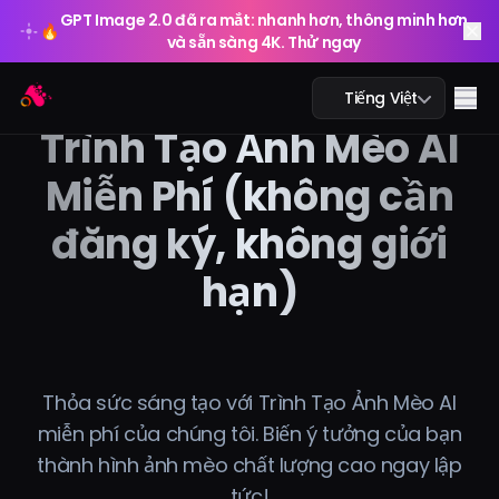
GPT Image 2.0 đã ra mắt: nhanh hơn, thông minh hơn
🔥
và sẵn sàng 4K. Thử ngay
GPT Image 2.0 đã ra mắt: nhanh hơn, thông minh hơn
Arting AI
🔥
Me
Tiếng Việt
và sẵn sàng 4K. Thử ngay
Trình Tạo Ảnh Mèo AI
Miễn Phí (không cần
đăng ký, không giới
Trò chuyện AI
hạn)
AI học tập
Ảnh AI
Video AI
Thỏa sức sáng tạo với Trình Tạo Ảnh Mèo AI
miễn phí của chúng tôi. Biến ý tưởng của bạn
Công cụ AI
thành hình ảnh mèo chất lượng cao ngay lập
tức!