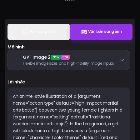
Bảng giá
Đăng nhập
Ảnh sang ảnh
Văn bản sang ảnh
Mô hình
GPT Image 2
New
Pro
Flexible image sizes and high-fidelity image inputs
Lời nhắc