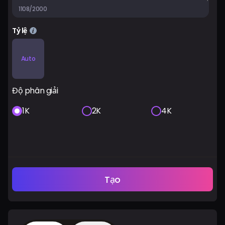
1108/2000
Tỷ lệ
Auto
Độ phân giải
1K
2K
4K
Tạo