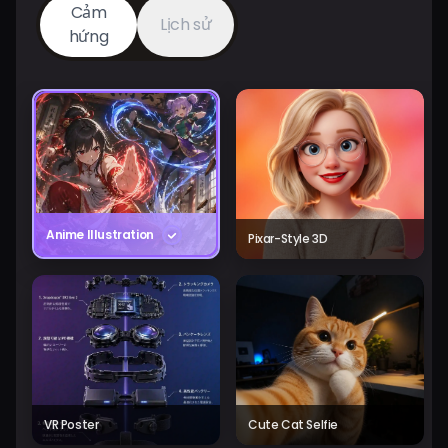
Cảm
Lịch sử
hứng
Anime Illustration
Pixar-Style 3D
VR Poster
Cute Cat Selfie