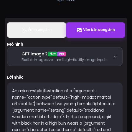
Bảng giá
Đăng nhập
Ảnh sang ảnh
Văn bản sang ảnh
Mô hình
GPT Image 2
New
Pro
Flexible image sizes and high-fidelity image inputs
Lời nhắc