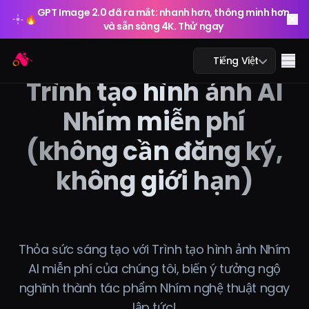
GPT Image 2.0 đã ra mắt: nhanh hơn, thông minh hơn
🔥
và sẵn sàng 4K. Thử ngay
GPT Image 2.0 đã ra mắt: nhanh hơn, thông minh hơn
Arting AI
🔥
Me
Tiếng Việt
và sẵn sàng 4K. Thử ngay
Trình tạo hình ảnh AI
Nhím miễn phí
(không cần đăng ký,
Trò chuyện AI
không giới hạn)
AI học tập
Ảnh AI
Video AI
Thỏa sức sáng tạo với Trình tạo hình ảnh Nhím
AI miễn phí của chúng tôi, biến ý tưởng ngộ
Công cụ AI
nghĩnh thành tác phẩm Nhím nghệ thuật ngay
lập tức!