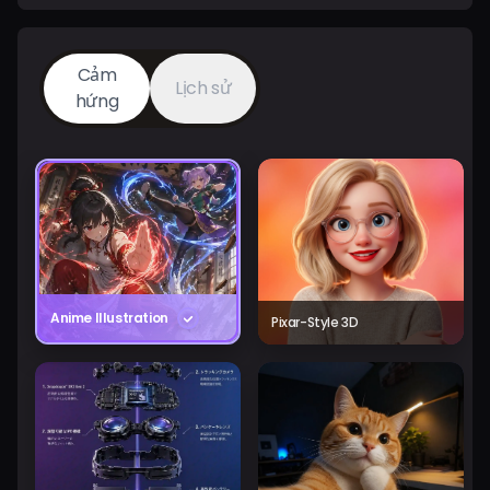
Cảm
Lịch sử
hứng
Anime Illustration
Pixar-Style 3D