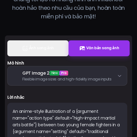
Bảng giá
hoàn hảo theo nhu cầu của bạn, hoàn toàn
miễn phí và bảo mật!
Đăng nhập
Ảnh sang ảnh
Văn bản sang ảnh
Mô hình
GPT Image 2
New
Pro
Flexible image sizes and high-fidelity image inputs
Lời nhắc