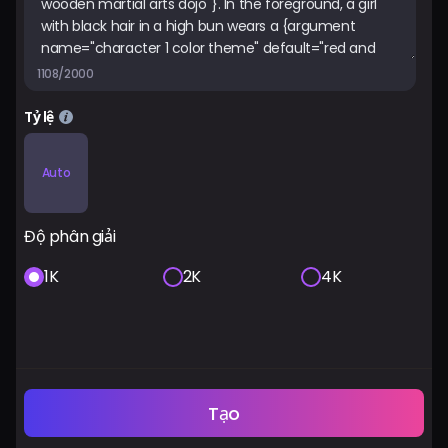
1108/2000
Tỷ lệ
Auto
Độ phân giải
1K
2K
4K
Tạo