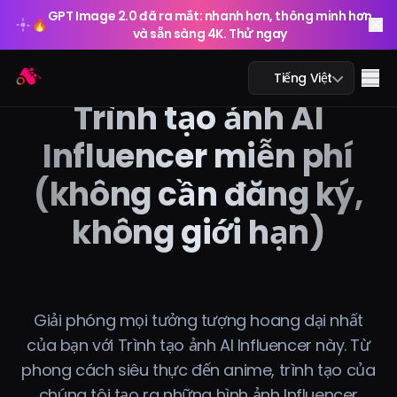
GPT Image 2.0 đã ra mắt: nhanh hơn, thông minh hơn
🔥
và sẵn sàng 4K. Thử ngay
GPT Image 2.0 đã ra mắt: nhanh hơn, thông minh hơn
Arting AI
🔥
Me
Tiếng Việt
và sẵn sàng 4K. Thử ngay
Trình tạo ảnh AI
Influencer miễn phí
(không cần đăng ký,
Trò chuyện AI
không giới hạn)
AI học tập
Ảnh AI
Video AI
Giải phóng mọi tưởng tượng hoang dại nhất
của bạn với Trình tạo ảnh AI Influencer này. Từ
Công cụ AI
phong cách siêu thực đến anime, trình tạo của
chúng tôi tạo ra những hình ảnh Influencer