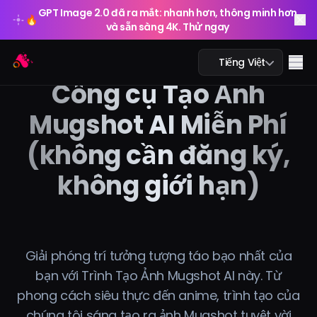
GPT Image 2.0 đã ra mắt: nhanh hơn, thông minh hơn
🔥
và sẵn sàng 4K. Thử ngay
GPT Image 2.0 đã ra mắt: nhanh hơn, thông minh hơn
Arting AI
🔥
Me
Tiếng Việt
và sẵn sàng 4K. Thử ngay
Công cụ Tạo Ảnh
Mugshot AI Miễn Phí
(không cần đăng ký,
Trò chuyện AI
không giới hạn)
AI học tập
Ảnh AI
Video AI
Giải phóng trí tưởng tượng táo bạo nhất của
bạn với Trình Tạo Ảnh Mugshot AI này. Từ
Công cụ AI
phong cách siêu thực đến anime, trình tạo của
chúng tôi sáng tạo ra ảnh Mugshot tuyệt vời