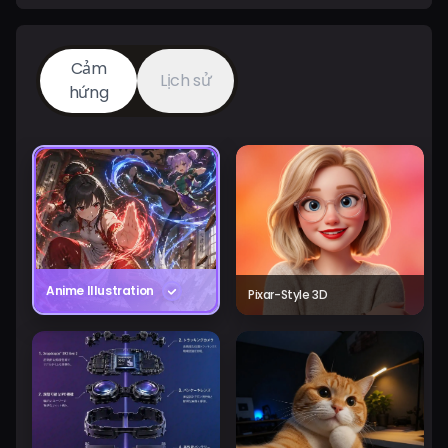
Cảm
Lịch sử
hứng
Anime Illustration
Pixar-Style 3D