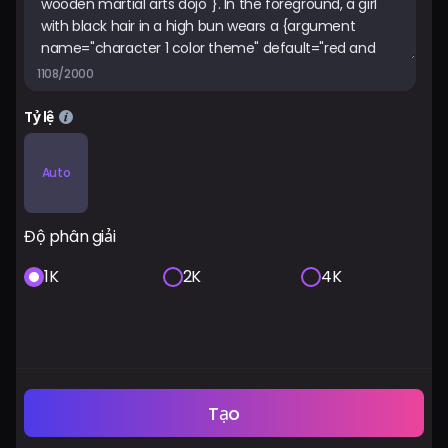
1108/2000
Tỷ lệ
Auto
Độ phân giải
1K
2K
4K
Tạo