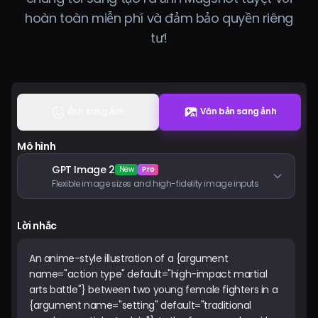
Bảng giá
hoàn toàn miễn phí và đảm bảo quyền riêng
tư!
Đăng nhập
Ảnh sang ảnh
Văn bản sang ảnh
Mô hình
GPT Image 2
New
Pro
Flexible image sizes and high-fidelity image inputs
Lời nhắc