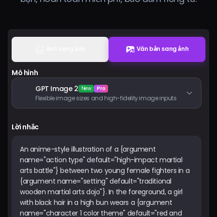
Bảng giá
Đăng nhập
Ảnh sang ảnh
Văn bản sang ảnh
Mô hình
GPT Image 2
New
Pro
Flexible image sizes and high-fidelity image inputs
Lời nhắc