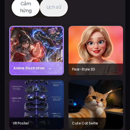
Cảm
Lịch sử
hứng
Anime Illustration
Pixar-Style 3D
VR Poster
Cute Cat Selfie