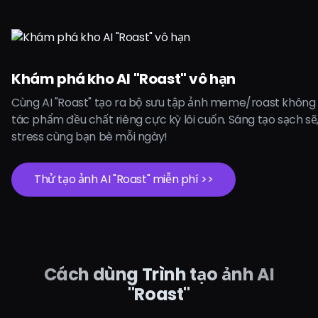
Khám phá kho AI "Roast" vô hạn
Cùng AI "Roast" tạo ra bộ sưu tập ảnh meme/roast không 
tác phẩm đều chất riêng cực kỳ lôi cuốn. Sáng tạo sạch sẽ, 
stress cùng bạn bè mỗi ngày!
Thử tạo ảnh AI "Roast" miễn phí >>
Cách dùng Trình tạo ảnh AI
"Roast"