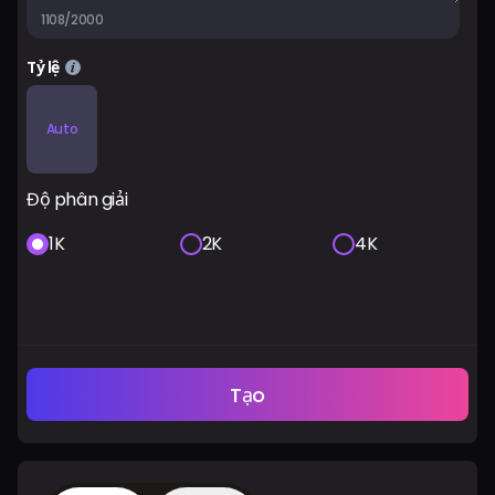
1108/2000
Tỷ lệ
Auto
Độ phân giải
1K
2K
4K
Tạo