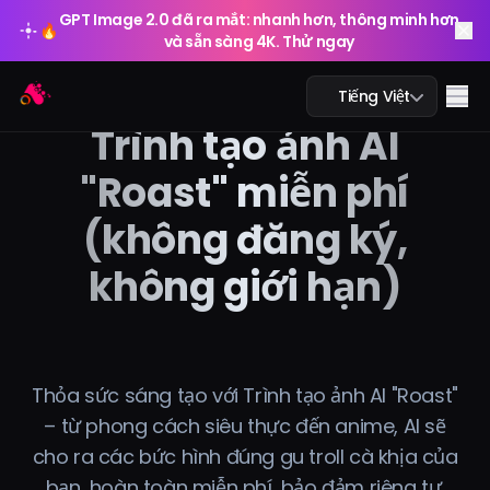
GPT Image 2.0 đã ra mắt: nhanh hơn, thông minh hơn
🔥
và sẵn sàng 4K. Thử ngay
GPT Image 2.0 đã ra mắt: nhanh hơn, thông minh hơn
Arting AI
🔥
Me
Tiếng Việt
và sẵn sàng 4K. Thử ngay
Trình tạo ảnh AI
"Roast" miễn phí
(không đăng ký,
Trò chuyện AI
không giới hạn)
AI học tập
Ảnh AI
Video AI
Thỏa sức sáng tạo với Trình tạo ảnh AI "Roast"
– từ phong cách siêu thực đến anime, AI sẽ
Công cụ AI
cho ra các bức hình đúng gu troll cà khịa của
bạn, hoàn toàn miễn phí, bảo đảm riêng tư.