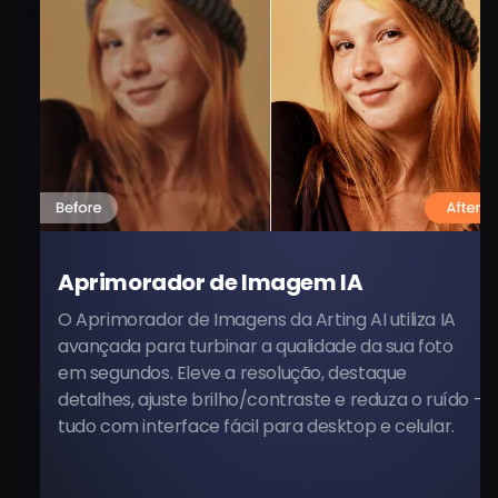
Aprimorador de Imagem IA
R
V
 Aprimorador de Imagens da Arting AI utiliza IA
vançada para turbinar a qualidade da sua foto
Re
m segundos. Eleve a resolução, destaque
co
etalhes, ajuste brilho/contraste e reduza o ruído -
lo
udo com interface fácil para desktop e celular.
in
li