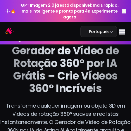
GPT Imagem 2.0 já está disponível: mais rápido,
🔥
mais inteligente e pronto para 4K. Experimente
agora
GPT Imagem 2.0 já está disponível: mais rápido,
Arting AI
Me
Português
🔥
mais inteligente e pronto para 4K. Experimente
agora
Gerador de Vídeo de
Rotação 360° por IA
Chat IA
Grátis – Crie Vídeos
IA Estudo
360° Incríveis
Imagem IA
Transforme qualquer imagem ou objeto 3D em
Vídeo IA
vídeos de rotação 360° suaves e realistas
instantaneamente. O Gerador de Vídeo de Rotação
Ferramentas IA
360° por IA da Arting AI é totalmente gratuito e