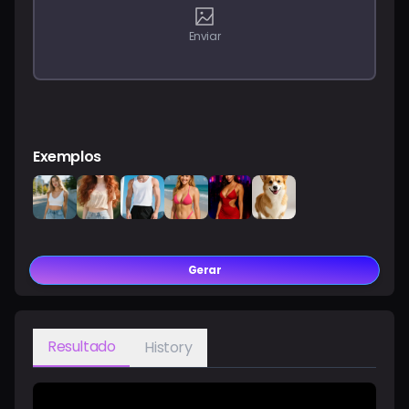
Preços
Enviar
Entrar
Exemplos
Gerar
Resultado
History