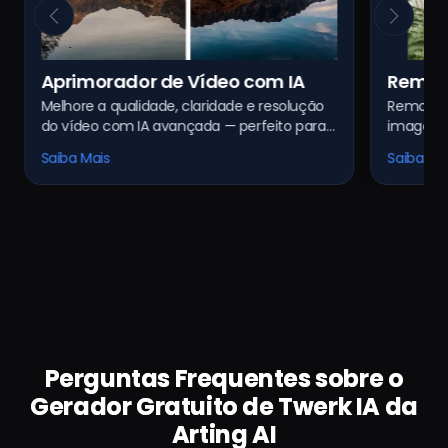
Removedor de Marca d'Água em
Remov
Remova marcas d'água indesejadas de
Apague 
Imagem com IA
Vídeo
imagens de forma limpa e rápida com
dinâmic
tecnologia alimentada por IA. Resultados
process
Saiba Mais
Saiba Ma
limpos e sem vestígios.
garante 
qualidad
Perguntas Frequentes sobre o
Gerador Gratuito de Twerk IA da
Arting AI