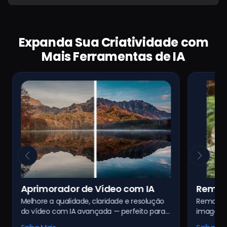
Expanda Sua Criatividade com
Mais Ferramentas de IA
om IA
Removedor de Marca d'Água em
 resolução
Remova marcas d'água indesejadas de
Imagem com IA
feito para
imagens de forma limpa e rápida com
aixa
tecnologia alimentada por IA. Resultados