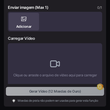
Enviar imagem
(Max 1)
0/1
Preços
Entrar
Adicionar
Carregar Vídeo
Clique ou arraste o arquivo de vídeo aqui para carregar
Gerar Vídeo
(12 Moedas de Ouro)
Resolução:
480P
720P
Moedas de prata não podem ser usadas para gerar esta função