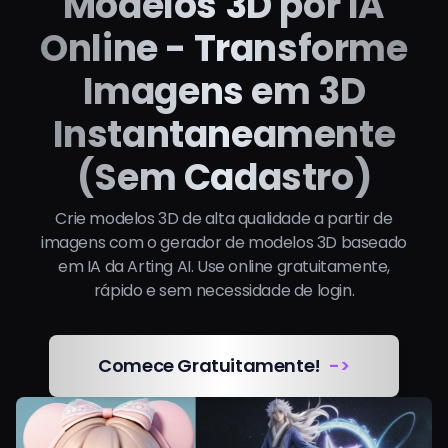
Modelos 3D por IA
smooth plastic-like skin,
and layered clothing
while presenting a sweet,
rounded face, and stylized
that fit the character’s
charming doll-style
Online - Transforme
proportions. High-detail 3D
gender and
appearance.
rendering with soft studio
personality. Maintain
lighting, clean shadows,
high likeness to the
Imagens em 3D
subtle reflections, and
subject while
gentle depth of field. Add
presenting a sweet,
delicate accessories and
Instantaneamente
charming doll-style
layered clothing that fit
appearance.
the character’s gender and
(Sem Cadastro)
personality. Maintain high
likeness to the subject
while presenting a sweet,
charming doll-style
Crie modelos 3D de alta qualidade a partir de
appearance.
imagens com o gerador de modelos 3D baseado
em IA da Arting AI. Use online gratuitamente,
rápido e sem necessidade de login.
Comece Gratuitamente!
->