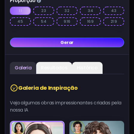
Proporção
1:1
2:3
3:2
3:4
4:3
4:5
5:4
9:16
16:9
21:9
Gerar
Galeria
Resultados
Histórico
Galeria de Inspiração
Veja algumas obras impressionantes criadas pela
nossa IA