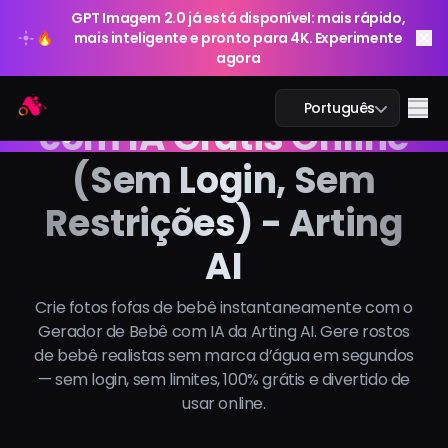
GPT Imagem 2.0 já está disponível: mais rápido,
🔥
mais inteligente e pronto para 4K. Experimente
agora
Gerador de Bebê
GPT Imagem 2.0 já está disponível: mais rápido,
Arting AI
Me
Português
🔥
mais inteligente e pronto para 4K. Experimente
com IA Grátis Online
agora
(Sem Login, Sem
Restrições) - Arting
Chat IA
AI
IA Estudo
Crie fotos fofas de bebê instantaneamente com o
Gerador de Bebê com IA da Arting AI. Gere rostos
Imagem IA
de bebê realistas sem marca d’água em segundos
— sem login, sem limites, 100% grátis e divertido de
Vídeo IA
usar online.
Ferramentas IA