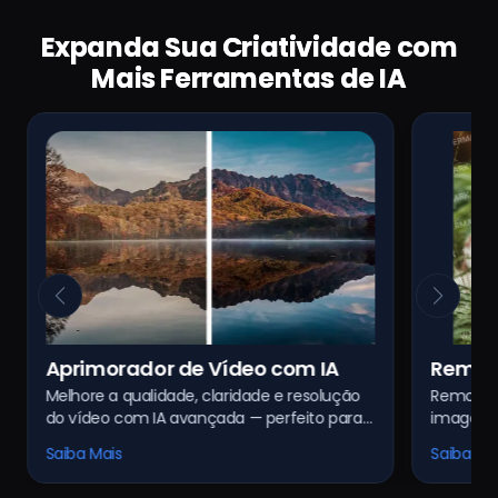
Expanda Sua Criatividade com
Mais Ferramentas de IA
Removedor de Marca d'Água em
Remov
Remova marcas d'água indesejadas de
Apague m
Imagem com IA
Vídeo 
imagens de forma limpa e rápida com
dinâmica
tecnologia alimentada por IA. Resultados
process
Saiba Mais
Saiba Ma
limpos e sem vestígios.
garante 
qualidad