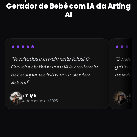
Gerador de Bebê com IA da Arting
AI
"Resultados incrivelmente fofos! O
"O melho
Gerador de Bebê com IA fez rostos de
grátis qu
bebê super realistas em instantes.
realista e
Adorei!"
Emily R.
Jaso
4 de março de 2025
28 de 