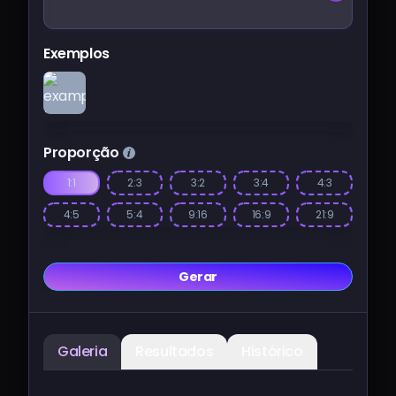
Exemplos
Proporção
1:1
2:3
3:2
3:4
4:3
4:5
5:4
9:16
16:9
21:9
Gerar
Galeria
Resultados
Histórico