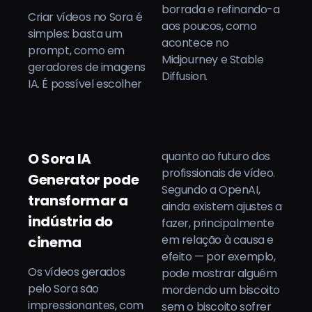
borrada e refinando-a
Criar vídeos no Sora é
aos poucos, como
simples: basta um
acontece no
prompt, como em
Midjourney e Stable
geradores de imagens
Diffusion.
IA. É possível escolher
quanto ao futuro dos
O Sora IA
profissionais de vídeo.
Generator pode
Segundo a OpenAI,
transformar a
ainda existem ajustes a
indústria do
fazer, principalmente
em relação à causa e
cinema
efeito — por exemplo,
Os vídeos gerados
pode mostrar alguém
pelo Sora são
mordendo um biscoito
impressionantes, com
sem o biscoito sofrer