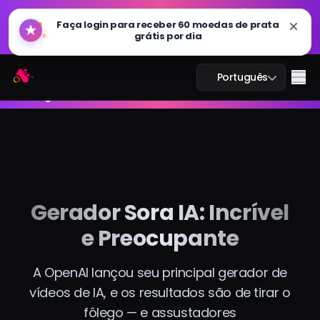
GPT Imagem 2.0 já está disponível: mais rápido,
Faça login para receber 60 moedas de prata
🔥
mais inteligente e pronto para 4K. Experimente
grátis por dia
agora
GPT Imagem 2.0 já está disponível: mais rápido,
Arting AI
Me
Português
🔥
mais inteligente e pronto para 4K. Experimente
agora
Chat IA
IA Estudo
Gerador Sora IA: Incrível
e Preocupante
Imagem IA
Vídeo IA
A OpenAI lançou seu principal gerador de
vídeos de IA, e os resultados são de tirar o
Ferramentas IA
fôlego — e assustadores