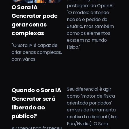
postagem da OpenAI.
O Sora IA
"O modelo entende
Generator pode
não só o pedido do
gerar cenas
usuário, mas também
complexas
como os elementos
existem no mundo
"O Sora IA é capaz de
físico."
criar cenas complexas,
com vários
Seu diferencial é agir
Quando o Sora IA
como "motor de física
Generator será
orientado por dados"
liberado ao
em vez de ferramenta
público?
criativa tradicional (Jim
Fan/Nvidia). O Sora
A OpenAI não forneceu