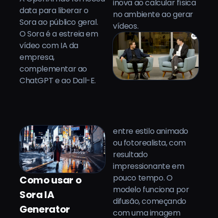
inova ao calcular física
data para liberar o
no ambiente ao gerar
Sora ao público geral.
vídeos.
O Sora é a estreia em
vídeo com IA da
empresa,
complementar ao
ChatGPT e ao Dall-E.
entre estilo animado
ou fotorealista, com
resultado
impressionante em
pouco tempo. O
Como usar o
modelo funciona por
Sora IA
difusão, começando
Generator
com uma imagem