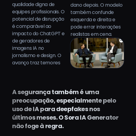
qualidade digna de
dano depois. O modelo
equipes profissionais. O
também confunde
potencial de disrupção
esquerda e direita e
é comparável ao
pode errar interações
impacto do ChatGPT e
realistas em cena.
de geradores de
imagens IA no
jornalismo e design. O
avanço traz temores
A segurança também é uma
preocupação, especialmente pelo
uso de IA para deepfakes nos
últimos meses. O Sora IA Generator
não foge à regra.