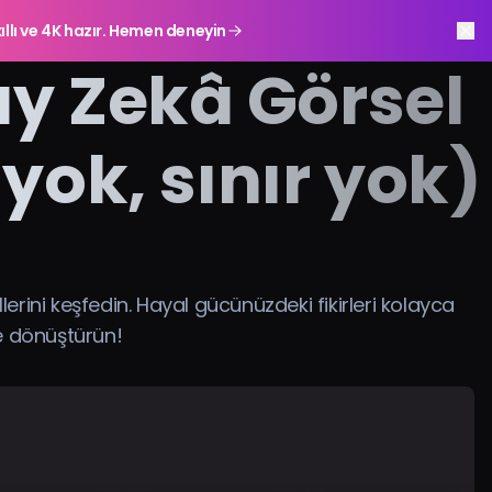
ıllı ve 4K hazır. Hemen deneyin
ay Zekâ Görsel
yok, sınır yok)
erini keşfedin. Hayal gücünüzdeki fikirleri kolayca
e dönüştürün!