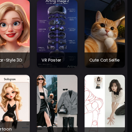
xar-Style 3D
VR Poster
Cute Cat Selfie
rtoon