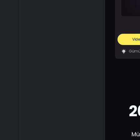
Vid
Gümüş 
2
Müş