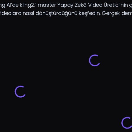
ng AI’de kling2.1 master Yapay Zekâ Video Üretici’nin g
videolara nasıl dönüştürdüğünü keşfedin. Gerçek demol