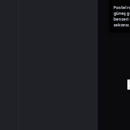
Pastel r
güneş gö
benzeri 
sekansı.
kamera 
neon ışı
çıkarır.