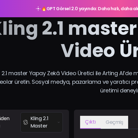
🔥
GPT Görsel 2.0 yayında: Daha hızlı, daha ak
ling 2.1 maste
Video Ür
g 2.1 master Yapay Zekâ Video Üretici ile Arting AI’de m
eolar üretin. Sosyal medya, pazarlama ve yaratıcı proje
üretimi deneyi
üden
Kling 2.1
Çıktı
Geçmiş
a
Master