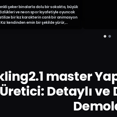
enkli şeker binalarla dolu bir sokakta, büyük
zlükleri ve neon spor kıyafetiyle oyuncak
stilize bir kız karakterin canlı bir animasyon
 Kız kendinden emin bir şekilde yürür,
onu arkadan takip eder ve sonra göz alıcı
kları altında yüzündeki gülümsemeyi ortaya
kling2.1 master Ya
Üretici: Detaylı v
Demol