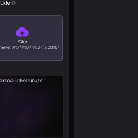
Yükle
Yükle
nenler: JPG / PNG / WEBP ( ≤ 20MB)