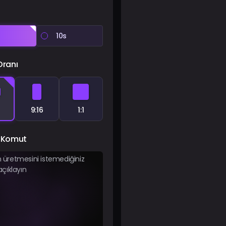
10s
Oranı
9:16
1:1
f Komut