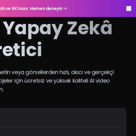
ıllı ve 4K hazır. Hemen deneyin
r Yapay Zekâ
etici
etin veya görsellerden hızlı, akıcı ve gerçekçi
ler için ücretsiz ve yüksek kaliteli AI video
n.