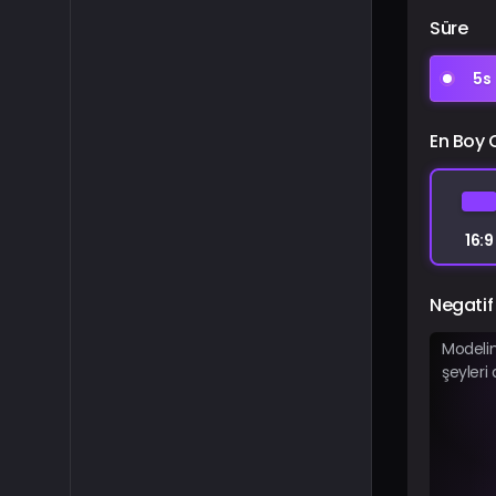
Süre
5s
En Boy 
16:9
Negati