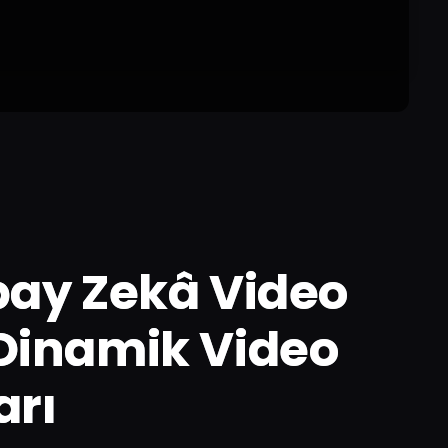
pay Zekâ Video
e Dinamik Video
arı