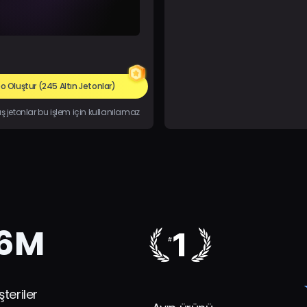
eo Oluştur
(245 Altın Jetonlar)
jetonlar bu işlem için kullanılamaz
6M
teriler