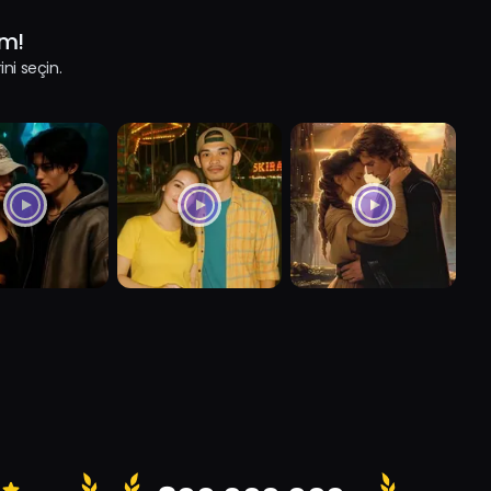
im!
ini seçin.