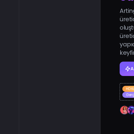
Artin
üreti
oluşt
üreti
yapı
keyfi
A
HD Ka
Gerç