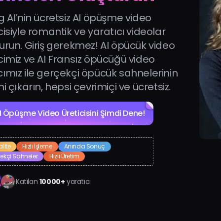
g AI’nin ücretsiz AI öpüşme video
cisiyle romantik ve yaratıcı videolar
urun. Giriş gerekmez! AI öpücük video
cimiz ve AI Fransız öpücüğü video
cımız ile gerçekçi öpücük sahnelerinin
ni çıkarın, hepsi çevrimiçi ve ücretsiz.
I Öpüşme Video Üreticisini Şimdi Dene!
lite
Hızlı İşleme
Anında Sonuç
ekçi Sahneler
Hızlı Üretim
Katılan
10000+
yaratıcı