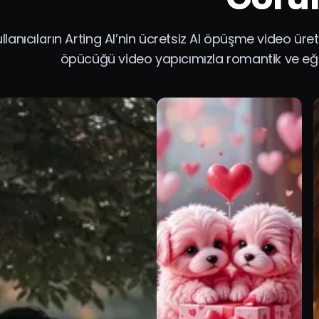
llanıcıların Arting AI’nin ücretsiz AI öpüşme video üreti
öpücüğü video yapıcımızla romantik ve eğl