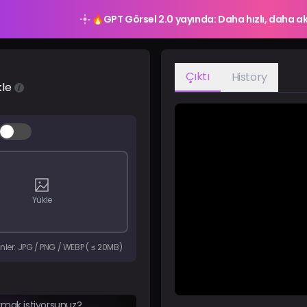
🔥
GPT Görsel 2.0 yayında: Daha hızlı, daha ak
Çıktı
History
kle
Yükle
nler: JPG / PNG / WEBP ( ≤ 20MB)