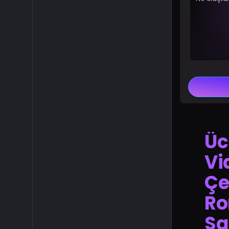
Üc
Vi
Çe
Ro
Sa