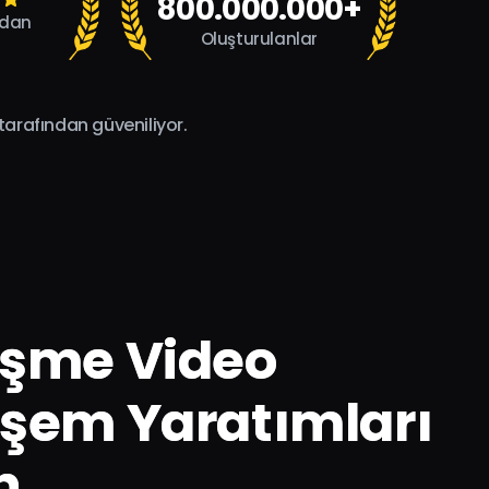
800.000.000+
ndan
Oluşturulanlar
tarafından güveniliyor.
üşme Video
şem Yaratımları
n