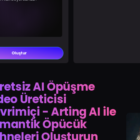
Oluştur
retsiz AI Öpüşme
deo Üreticisi
vrimiçi - Arting AI ile
mantik Öpücük
hneleri Oluşturun