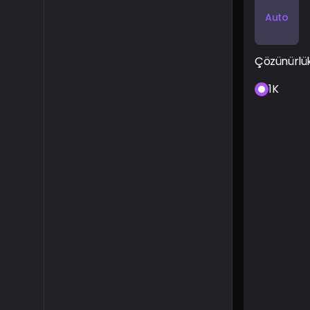
Auto
Çözünürlü
1K