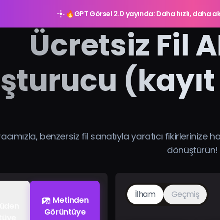
🔥
GPT Görsel 2.0 yayında: Daha hızlı, daha ak
Ücretsiz Fil 
şturucu (kayıt 
acımızla, benzersiz fil sanatıyla yaratıcı fikirlerinize ha
dönüştürün!
İlham
Geçmiş
Metinden
tüden
Görüntüye
tüye