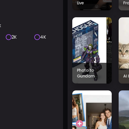
Live
Fr
k
2K
4K
Photo to
Gundam
AI