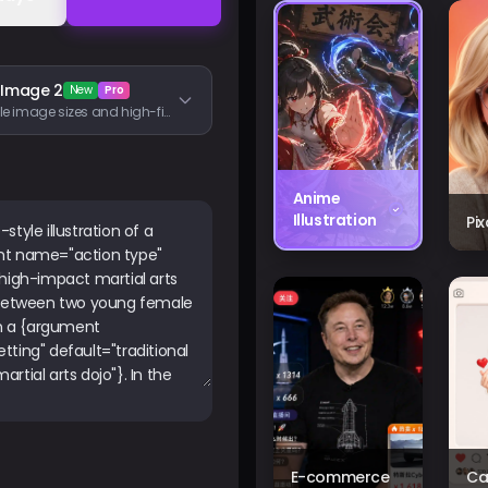
 Image 2
New
Pro
Flexible image sizes and high-fidelity image inputs
Anime
Illustration
Pi
E-commerce
Ca