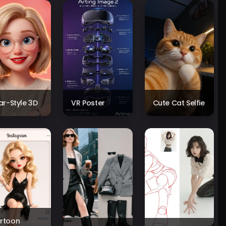
xar-Style 3D
VR Poster
Cute Cat Selfie
rtoon