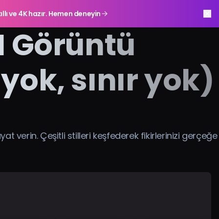
ıllı ve 4K hazır. Hemen deneyin
AI Görüntü
yok, sınır yok)
yat verin. Çeşitli stilleri keşfederek fikirlerinizi gerçeğe