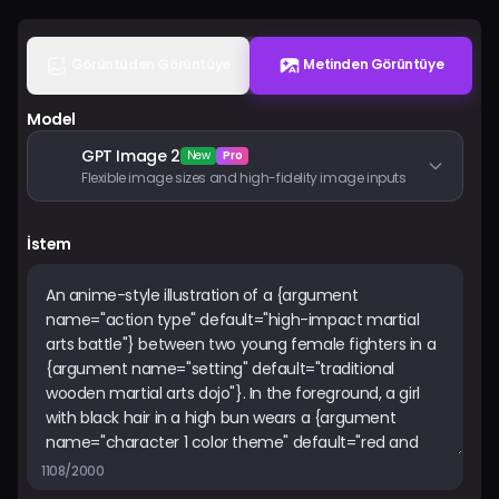
Fiyatlandırma
Görüntüden Görüntüye
Metinden Görüntüye
Giriş Yap
Model
GPT Image 2
New
Pro
Flexible image sizes and high-fidelity image inputs
İstem
1108/2000