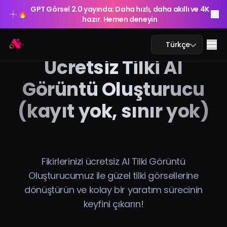
GPT Görsel 2.0 yayında: Daha hızlı, daha akıllı ve 4K
🔥
hazır. Hemen deneyin
GPT Görsel 2.0 yayında: Daha hızlı, daha akıllı ve 4K
Arting AI
🔥
Me
Türkçe
hazır. Hemen deneyin
Ücretsiz Tilki AI
Görüntü Oluşturucu
(kayıt yok, sınır yok)
Yapay Zeka Sohbeti
Yapay Zeka Eğitim
Yapay Zeka Görsel
Fikirlerinizi ücretsiz AI Tilki Görüntü
Oluşturucumuz ile güzel tilki görsellerine
Yapay Zeka Video
dönüştürün ve kolay bir yaratım sürecinin
keyfini çıkarın!
Yapay Zeka Araçları