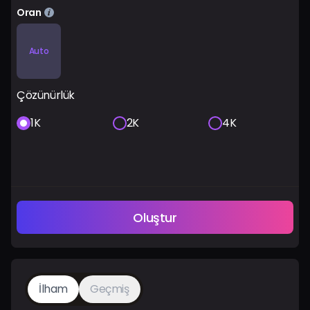
Oran
Auto
Çözünürlük
1K
2K
4K
Oluştur
İlham
Geçmiş