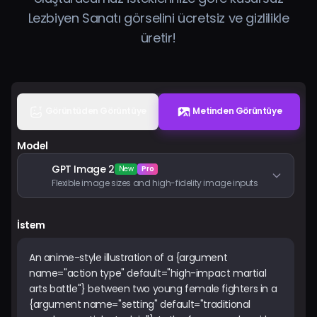
Fiyatlandırma
Lezbiyen Sanatı görselini ücretsiz ve gizlilikle
üretir!
Giriş Yap
Görüntüden Görüntüye
Metinden Görüntüye
Model
GPT Image 2
New
Pro
Flexible image sizes and high-fidelity image inputs
İstem