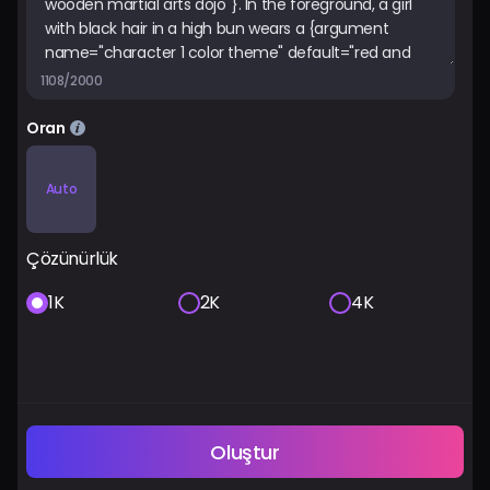
1108/2000
Oran
Auto
Çözünürlük
1K
2K
4K
Oluştur