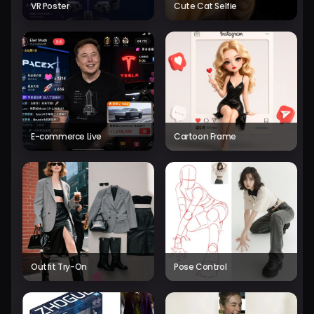
VR Poster
Cute Cat Selfie
E-commerce Live
Cartoon Frame
Outfit Try-On
Pose Control