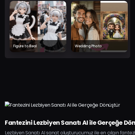
Figure to Real
Wedding Photo
Fantezini Lezbiyen Sanatı AI ile Gerçeğe Dö
Lezbiyen Sanatı AI sanat oluşturucumuz ile en çılgın fantezi