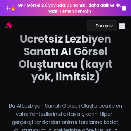
GPT Görsel 2.0 yayında: Daha hızlı, daha akıllı ve 4K
🔥
hazır. Hemen deneyin
GPT Görsel 2.0 yayında: Daha hızlı, daha akıllı ve 4K
Arting AI
🔥
Me
Türkçe
hazır. Hemen deneyin
Ücretsiz Lezbiyen
Sanatı AI Görsel
Oluşturucu (kayıt
Yapay Zeka Sohbeti
yok, limitsiz)
Yapay Zeka Eğitim
Yapay Zeka Görsel
Yapay Zeka Video
Bu AI Lezbiyen Sanatı Görseli Oluşturucu ile en
vahşi fantezilerinizi ortaya çıkarın. Hiper-
Yapay Zeka Araçları
gerçekçi tarzlardan anime tarzlarına kadar,
oluşturucumuz isteklerinize göre kusursuz