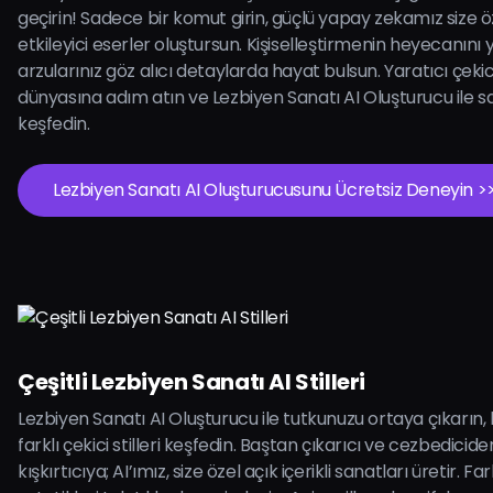
geçirin! Sadece bir komut girin, güçlü yapay zekamız size ö
etkileyici eserler oluştursun. Kişiselleştirmenin heyecanını 
arzularınız göz alıcı detaylarda hayat bulsun. Yaratıcı çekici
dünyasına adım atın ve Lezbiyen Sanatı AI Oluşturucu ile s
keşfedin.
Lezbiyen Sanatı AI Oluşturucusunu Ücretsiz Deneyin >
Çeşitli Lezbiyen Sanatı AI Stilleri
Lezbiyen Sanatı AI Oluşturucu ile tutkunuzu ortaya çıkarın, 
farklı çekici stilleri keşfedin. Baştan çıkarıcı ve cezbedicid
kışkırtıcıya; AI’ımız, size özel açık içerikli sanatları üretir. Fa