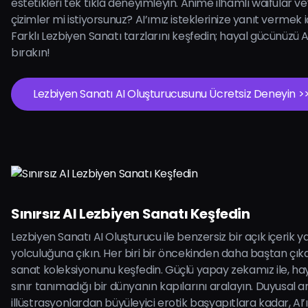
estetikleri tek tıkla deneyimleyin. Anime ilhamlı waifular v
çizimler mi istiyorsunuz? AI’ımız isteklerinize yanıt vermek 
Farklı Lezbiyen Sanatı tarzlarını keşfedin; hayal gücünüzü AI
bırakın!
Lezbiyen Sanatı AI Oluşturucusunu Ücretsiz Deneyin >
Sınırsız AI Lezbiyen Sanatı Keşfedin
Lezbiyen Sanatı AI Oluşturucu ile benzersiz bir açık içerik ya
yolculuğuna çıkın. Her biri bir öncekinden daha baştan çıkar
sanat koleksiyonunu keşfedin. Güçlü yapay zekamız ile, h
sınır tanımadığı bir dünyanın kapılarını aralayın. Duyusal 
illüstrasyonlardan büyüleyici erotik başyapıtlara kadar, AI